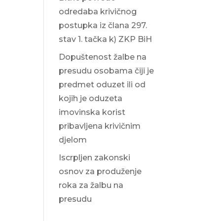
odredaba krivičnog
postupka iz člana 297.
stav 1. tačka k) ZKP BiH
Dopuštenost žalbe na
presudu osobama čiji je
predmet oduzet ili od
kojih je oduzeta
imovinska korist
pribavljena krivičnim
djelom
Iscrpljen zakonski
osnov za produženje
roka za žalbu na
presudu