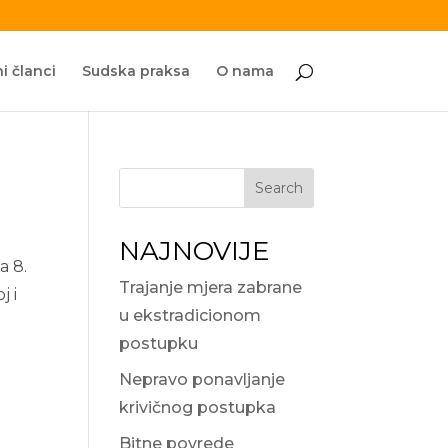
i članci
Sudska praksa
O nama
Search
NAJNOVIJE
a 8.
Trajanje mjera zabrane
j i
u ekstradicionom
postupku
Nepravo ponavljanje
krivičnog postupka
Bitne povrede