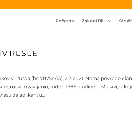
Početna
Zakoni BiH
Stručn
IV RUSIJE
kov v. Russia (br. 78754/13), 2.3.2021. Nema povrede član
ov, ruski državljanin, rođen 1989. godine u Moskvi, u kojo
lasti da aplikantu...