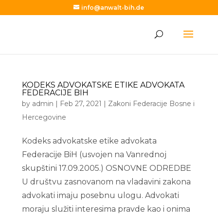
info@anwalt-bih.de
KODEKS ADVOKATSKE ETIKE ADVOKATA
FEDERACIJE BIH
by
admin
|
Feb 27, 2021
|
Zakoni Federacije Bosne i
Hercegovine
Kodeks advokatske etike advokata
Federacije BiH (usvojen na Vanrednoj
skupštini 17.09.2005.) OSNOVNE ODREDBE
U društvu zasnovanom na vladavini zakona
advokati imaju posebnu ulogu. Advokati
moraju služiti interesima pravde kao i onima