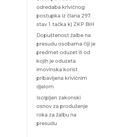
odredaba krivičnog
postupka iz člana 297.
stav 1. tačka k) ZKP BiH
Dopuštenost žalbe na
presudu osobama čiji je
predmet oduzet ili od
kojih je oduzeta
imovinska korist
pribavljena krivičnim
djelom
Iscrpljen zakonski
osnov za produženje
roka za žalbu na
presudu