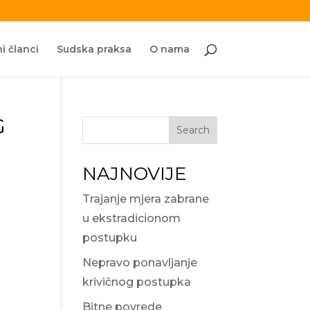
i članci
Sudska praksa
O nama
G
Search
NAJNOVIJE
Trajanje mjera zabrane
u ekstradicionom
postupku
Nepravo ponavljanje
krivičnog postupka
Bitne povrede