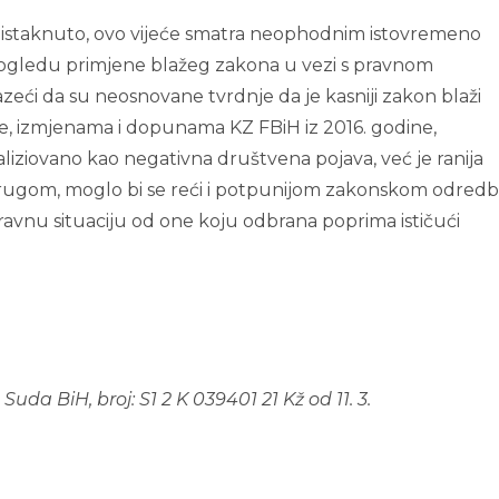
je istaknuto, ovo vijeće smatra neophodnim istovremeno
ogledu primjene blažeg zakona u vezi s pravnom
lazeći da su neosnovane tvrdnje da je kasniji zakon blaži
aime, izmjenama i dopunama KZ FBiH iz 2016. godine,
liziovano kao negativna društvena pojava, već je ranija
rugom, moglo bi se reći i potpunijom zakonskom odre
ravnu situaciju od one koju odbrana poprima ističući
uda BiH, broj: S1 2 K 039401 21 Kž od 11. 3.