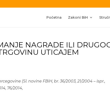
Početna
Zakoni BiH
Stručn
IMANJE NAGRADE ILI DRUGO
 TRGOVINU UTICAJEM
egovine (Sl. novine FBiH, br. 36/2003, 21/2004 – ispr.,
014, 76/2014,