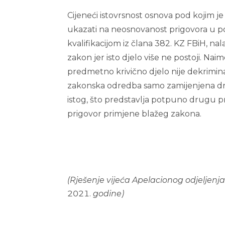
Cijeneći istovrsnost osnova pod kojim 
ukazati na neosnovanost prigovora u p
kvalifikacijom iz člana 382. KZ FBiH, na
zakon jer isto djelo više ne postoji. N
predmetno krivično djelo nije dekrimina
zakonska odredba samo zamijenjena d
istog, što predstavlja potpuno drugu p
prigovor primjene blažeg zakona.
(
Rješenje vijeća Apelacionog odjeljenja S
godine)