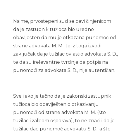
Naime, prvostepeni sud se bavi činjenicom
da je zastupnik tužioca bio uredno
obaviješten da mu je otkazana punomoć od
strane advokata M. M., te iz toga izvodi
zaključak da je tužilac ovlastio advokata S. D.,
te da su irelevantne tvrdnje da potpis na
punomoći za advokata S. D., nije autentičan.
Sve i ako je tačno da je zakonski zastupnik
tužioca bio obaviješten o otkazivanju
punomoći od strane advokata M. M. (što
tužilac i žalbom osporava), to ne znači i da je
tužilac dao punomoć advokatu S. D., a što