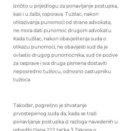
izričito u prijedlogu za ponavljanje postupka,
kao i u žalbi, osporava. Tužilac, nakon
otkazivanja punomoći od strane advokata,
ne mora dati punomoć drugom advokatu.
Kada tužilac, nakon obavještenja suda o
otkazu punomoći, ne obavijesti sud da je
ovlastio drugog punomoćnika, sud će pozive
za rasprave i sva druga pismena dostaviti
neposredno tužiocu, odnosno zastupniku
tužioca.
Također, pogrešno je shvatanje
prvostepenog suda da, kada se traži
ponavljanje postupka iz razloga navedenih u
odredbi člana 222 tačka 3 Zakona o