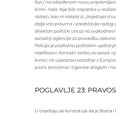
f
a
zi / na određenom nivou pripremljenos
krimi-
nala. Nije bilo napretka u realizac
oblasti,
kao ni nalaza iz „Izvještaja str
dalje vrlo
prisutna i predstavlja razlog z
direktan politički uticaj na svakodnev
saradnji agencija za provedbu zakona 
Policija je podložna političkim uplitan
neefikasni. Kontakt-tačka za sarad- nj
koraci na uspostavi saradnje s Eurojus
protiv terorizma i trgovine drogom i n
POGLAVLJE 23: PRAVO
U izvještaju se konstatuje da je Bosna i