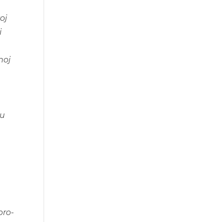
oj
i
noj
bu
pro-