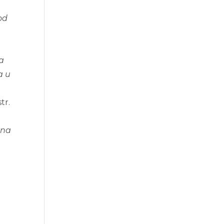
od
ja
a u
e
str.
 na