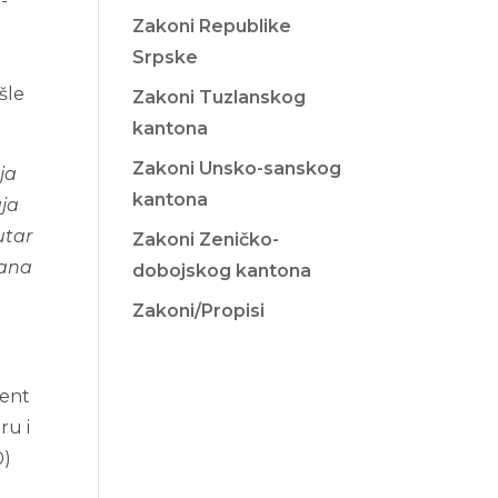
-
Zakoni Republike
Srpske
šle
Zakoni Tuzlanskog
kantona
Zakoni Unsko-sanskog
ja
kantona
aja
utar
Zakoni Zeničko-
đana
dobojskog kantona
Zakoni/Propisi
ment
ru i
0)