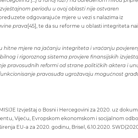
Hercegovina […] u ranoj fazi / na određenom nivou pripre
izvještajnom periodu u ovoj oblasti nije ostvaren
 preduzete odgovarajuće mjere u vezi s nalazima iz
avine prava
[45], te da su reforme u oblasti integriteta nai
u hitne mjere na jačanju integriteta i vraćanju povjeren
lnog i rigoroznog sistema provjere finansijskih izvješt
je pravosudnih reformi od strane političkih aktera i un
 funkcionisanje pravosuđa ugrožavaju mogućnost gra
E Izvještaj o Bosni i Hercegovini za 2020. uz doku
entu, Vijeću, Evropskom ekonomskom i socijalnom odbo
oširenja EU-a za 2020. godinu, Brisel, 6.10.2020. SWD(202