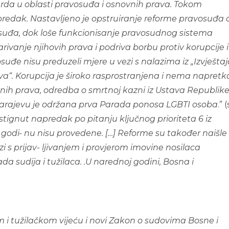
rda u oblasti pravosuđa i osnovnih prava. Tokom
apredak. Nastavljeno je opstruiranje reforme pravosuđa 
vosuđa, dok loše funkcionisanje pravosudnog sistema
ivanje njihovih prava i podriva borbu protiv korupcije i
suđe nisu preduzeli mjere u vezi s nalazima iz „Izvješta
va“. Korupcija je široko rasprostranjena i nema napretk
ovnih prava, odredba o smrtnoj kazni iz Ustava Republik
arajevu je održana prva Parada ponosa LGBTI osoba
.” (
ostignut napredak po pitanju ključnog prioriteta 6 iz
19. godi- nu nisu provedene. […] Reforme su također naišle
 s prijav- ljivanjem i provjerom imovine nosilaca
da sudija i tužilaca. .U narednoj godini, Bosna i
 i tužilačkom vijeću i novi Zakon o sudovima Bosne i