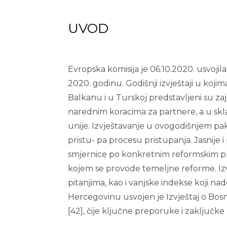
UVOD
Evropska komisija je 06.10.2020. usvojil
2020. godinu. Godišnji izvještaji u ko
Balkanu i u Turskoj predstavljeni su za
narednim koracima za partnere, a u s
unije. Izvještavanje u ovogodišnjem pa
pristu- pa procesu pristupanja. Jasnije 
smjernice po konkretnim reformskim pri
kojem se provode temeljne reforme. Iz
pitanjima, kao i vanjske indekse koji 
Hercegovinu usvojen je Izvještaj o Bosni
[42], čije ključne preporuke i zaključk