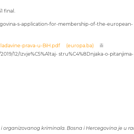
 final.
ovina-s-application-for-membership-of-the-european-
ma-vladavine-prava-u-BiH.pdf (europa.ba)
ili
/2019/12/Izvje%C5%A1taj- stru%C4%8Dnjaka-o-pitanjima-
 i organizovanog kriminala. Bosna i Hercegovina je u ra