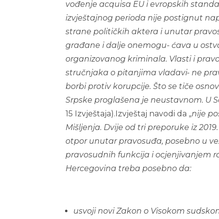
vođenje acquisa EU i evropskih standa
izvještajnog perioda nije postignut n
strane političkih aktera i unutar pra
građane i dalje onemogu- ćava u ostvar
organizovanog kriminala. Vlasti i pravo
stručnjaka o pitanjima vladavi- ne pra
borbi protiv korupcije. Što se tiče osn
Srpske proglašena je neustavnom. U S
15 Izvještaja).Izvještaj navodi da „
nije p
Mišljenja. Dvije od tri preporuke iz 20
otpor unutar pravosuđa, posebno u vezi
pravosudnih funkcija i ocjenjivanjem ra
Hercegovina treba posebno da:
u
s
v
o
j
i novi Zakon o Visokom sudskom