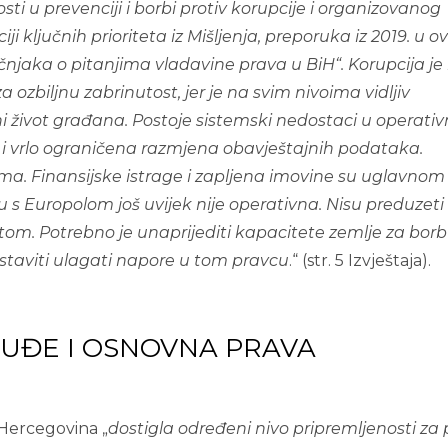
ti u prevenciji i borbi protiv korupcije i organizovanog
iji ključnih prioriteta iz Mišljenja, preporuka iz 2019. u ov
učnjaka o pitanjima vladavine prava u BiH“. Korupcija je 
a ozbiljnu zabrinutost, jer je na svim nivoima vidljiv
ni život građana. Postoje sistemski nedostaci u operativ
i vrlo ograničena razmjena obavještajnih podataka.
jima. Finansijske istrage i zapljena imovine su uglavnom
u s Europolom još uvijek nije operativna. Nisu preduzeti
tom. Potrebno je unaprijediti kapacitete zemlje za bor
astaviti ulagati napore u tom pravcu
.“ (str. 5 Izvještaja).
SUĐE I OSNOVNA PRAVA
 Hercegovina „
dostigla određeni nivo pripremljenosti za 