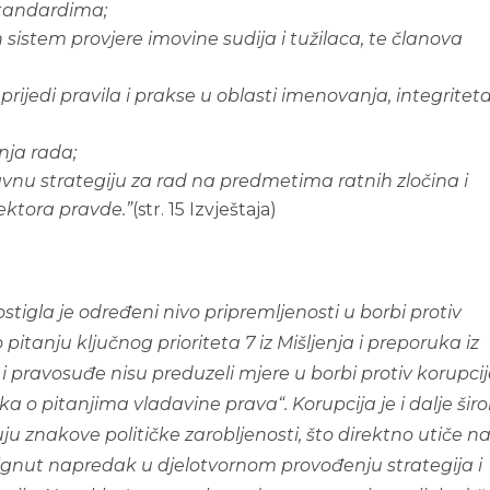
standardima;
 sistem provjere imovine sudija i tužilaca, te članova
rijedi pravila i prakse u oblasti imenovanja, integriteta
nja rada;
vnu strategiju za rad na predmetima ratnih zločina i
ektora pravde.”
(str. 15 Izvještaja)
ostigla je određeni nivo pripremljenosti u borbi protiv
pitanju ključnog prioriteta 7 iz Mišljenja i preporuka iz
 i pravosuđe nisu preduzeli mjere u borbi protiv korupcij
aka o pitanjima vladavine prava“. Korupcija je i dalje šir
uju znakove političke zarobljenosti, što direktno utiče n
tignut napredak u djelotvornom provođenju strategija i