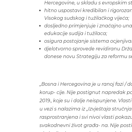
H
e
r
c
e
g
o
v
i
ne, u skladu s evropskim 
h
i
t
no uspostavi kredibilan i rigorozan
Visokog
s
udskog i tužilačkog vijeća;
d
o
s
l
j
ed
no primjenjuje i značajno unap
e
d
ukacije sudija i tužilaca;
os
i
g
u
r
a postojanje sistema ocjenjiva
d
j
e
l
o
t
vo
r
no sprovede revidiranu Drža
donese novu Strategiju za reformu s
„
Bosna i Hercegovina je u ranoj fazi / d
korup-
c
i
j
e
. Nije postignut napredak po 
2019., koje su i
dalje neispunjene. Vlasti
u vezi s nalazima
iz „Izvještaja stručnj
rasprostranjena i svi
n
i
vo
i vlasti pokaz
svakodnevni život građa-
na. Nije pos