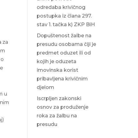
odredaba krivičnog
postupka iz člana 297.
stav 1. tačka k) ZKP BiH
Dopuštenost žalbe na
a za
presudu osobama čiji je
nom
predmet oduzet ili od
 o
kojih je oduzeta
ke
imovinska korist
pribavljena krivičnim
djelom
im u
Iscrpljen zakonski
jnim
osnov za produženje
roka za žalbu na
j)
presudu
.