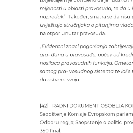
Izvještajem je utvrđeno da je “
Bosna i 
mljenosti u oblasti pravosuđa, te da u 
napredak
”. Također, smatra se da nisu
Izvještaja stručnjaka o
pitanjima vlad
na otpor unutar pravosuđa.
„
Evidentni znaci pogoršanja zahtijevaj
gra-
đana u pravosuđe, počev od kredibi
nosilaca
p
r
a
vo
s
udnih funkcija. Ometan
samog pra-
v
o
s
udnog sistema te loše
da ostvare svoja
[42] RADNI DOKUMENT OSOBLJA KOMISIJ
Saopštenje Komisije Evropskom parlam
Odboru regija; Saopštenje o politici pr
350 final.