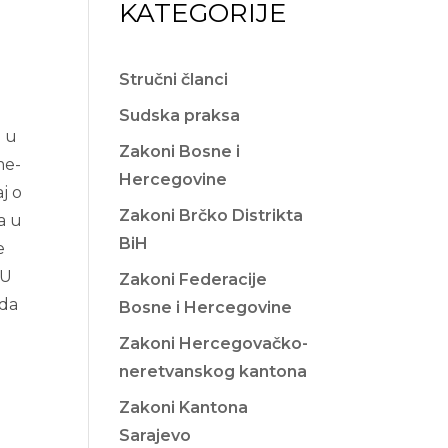
KATEGORIJE
Stručni članci
Sudska praksa
a u
Zakoni Bosne i
me-
Hercegovine
aj o
Zakoni Brčko Distrikta
a u
BiH
e
 U
Zakoni Federacije
 da
Bosne i Hercegovine
Zakoni Hercegovačko-
neretvanskog kantona
Zakoni Kantona
Sarajevo