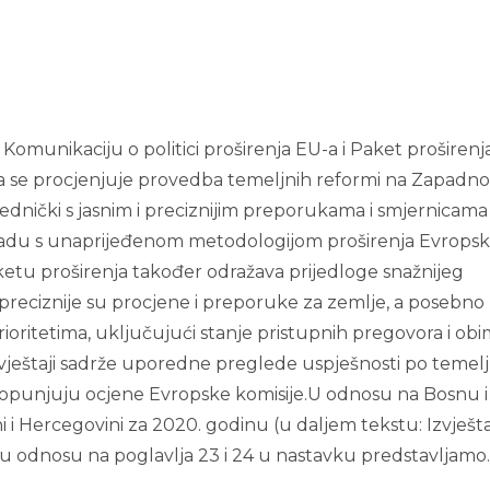
a Komunikaciju o politici proširenja EU-a i Paket proširenj
jima se procjenjuje provedba temeljnih reformi na Zapad
jednički s jasnim i preciznijim preporukama i smjernicama
kladu s unaprijeđenom metodologijom proširenja Evrops
ketu proširenja također odražava prijedloge snažnijeg
i preciznije su procjene i preporuke za zemlje, a posebno
oritetima, uključujući stanje pristupnih pregovora i ob
vještaji sadrže uporedne preglede uspješnosti po temel
nadopunjuju ocjene Evropske komisije.U odnosu na Bosnu i
 i Hercegovini za 2020. godinu (u daljem tekstu: Izvješta
e u odnosu na poglavlja 23 i 24 u nastavku predstavljamo