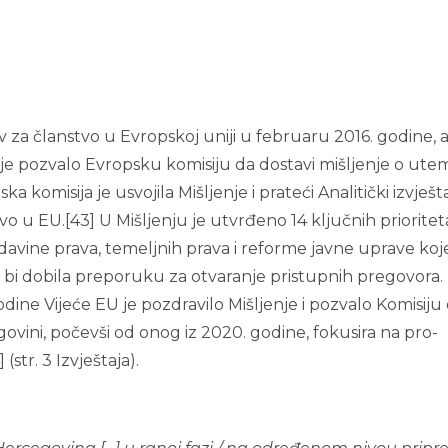
v za članstvo u Evropskoj uniji u februaru 2016. godine, 
je pozvalo Evropsku komisiju da dostavi mišljenje o ute
a komisija je usvojila Mišljenje i prateći Analitički izvješt
o u EU.[43] U Mišljenju je utvrđeno 14 ključnih prioritet
adavine prava, temeljnih prava i reforme javne uprave koj
o bi dobila preporuku za otvaranje pristupnih pregovora.
dine Vijeće EU je pozdravilo Mišljenje i pozvalo Komisiju
egovini, počevši od onog iz 2020. godine, fokusira na pro-
(str. 3 Izvještaja).