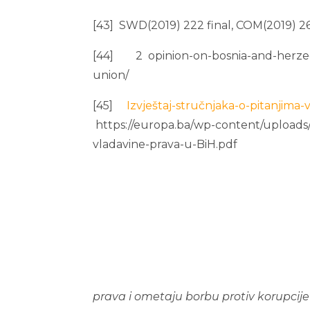
[43] SWD(2019) 222 final, COM(2019) 261
[44] 2 opinion-on-bosnia-and-herzeg
union/
[45]
Izvještaj-stručnjaka-o-pitanji
https://europa.ba/wp-content/uploads
vladavine-prava-u-BiH.pdf
p
r
a
v
a i ometaju borbu protiv korupcije