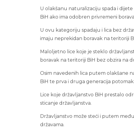
U olakšanu naturalizaciju spada i dijete
BiH ako ima odobren privremeni boravak il
U ovu kategoriju spadaju i lica bez drža
imaju neprekidan boravak na teritoriji 
Maloljetno lice koje je steklo državljan
boravak na teritoriji BiH bez obzira na d
Osim navedenih lica putem olakšane natura
BiH te prva i druga generacija potomaka 
Lice koje državljanstvo BiH prestalo od
sticanje državljanstva.
Državljanstvo može steći i putem međ
državama.