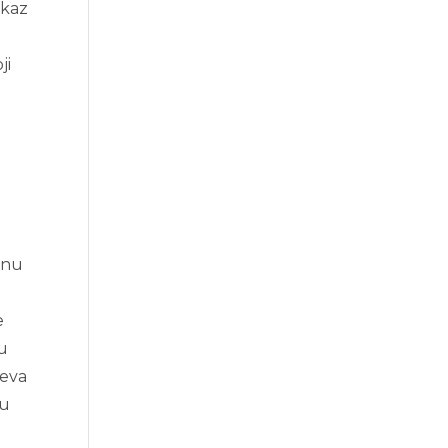
okaz
ji
anu
e
ju
jeva
vu