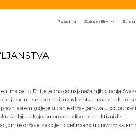
Početna
Zakoni BiH
Stručn
VLJANSTVA
temima pa i u BiH je jedno od najznačajnijih pitanja. Svak
a koji način se može steći državljanstvo i naravno kako s
 pravni sistemi gdje je sticanje državljanstva u potpunost
u Arabiju u kojoj su propisi toliko destruktivni da je
acijom te države, kako je to definisano u pravnim sistem