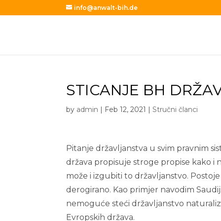
info@anwalt-bih.de
STICANJE BH DRŽA
by
admin
|
Feb 12, 2021
|
Stručni članci
Pitanje državljanstva u svim pravnim sis
država propisuje stroge propise kako i n
može i izgubiti to državljanstvo. Postoje
derogirano. Kao primjer navodim Saudijsk
nemoguće steći državljanstvo naturaliz
Evropskih država.