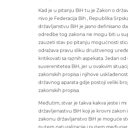
Kad je u pitanju BiH tu je Zakon o držav
nivo je Federacija Bih , Republika Srp
državljanstvu BiH je jasno definisano da 
odredbe tog zakona ne mogu biti u sup
zauzeti stav po pitanju mogućnosti stica
odražava pravu sliku društvenog uređe
kritikovati sa raznih aspekata. Jedan o
suverenitetea BiH, jer u ovakvim situac
zakonskih propisa i njihove usklađenosti
državnog aparata gdje postoji veliki bro
zakonskih propisa.
Međutim, stvar je takva kakva jeste i m
državljenastvu BiH koji je krovni zakon i
zakonu državljanstvo BiH je moguće steći
putem naturalizacije i putem međuna