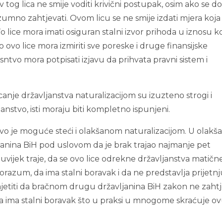
 tog lica ne smije voditi krivični postupak, osim ako se d
umno zahtjevati. Ovom licu se ne smije izdati mjera koja
o lice mora imati osiguran stalni izvor prihoda u iznosu ko
 ovo lice mora izmiriti sve poreske i druge finansijske
asntvo mora potpisati izjavu da prihvata pravni sistem i
icanje državljanstva naturalizacijom su izuzteno strogi i
anstvo, isti moraju biti kompletno ispunjeni.
tvo je moguće steći i olakšanom naturalizacijom. U olakš
janina BiH pod uslovom da je brak trajao najmanje pet
 uvijek traje, da se ovo lice odrekne državljanstva matičn
porazum, da ima stalni boravak i da ne predstavlja prijetn
mjetiti da bračnom drugu državljanina BiH zakon ne zaht
da ima stalni boravak što u praksi u mnogome skraćuje o