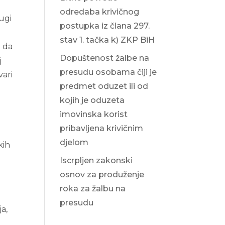
odredaba krivičnog
rugi
postupka iz člana 297.
stav 1. tačka k) ZKP BiH
i da
Dopuštenost žalbe na
j
presudu osobama čiji je
vari
predmet oduzet ili od
kojih je oduzeta
g
imovinska korist
pribavljena krivičnim
djelom
kih
Iscrpljen zakonski
osnov za produženje
roka za žalbu na
presudu
ja,