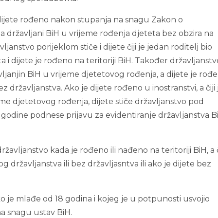
e dijete rođeno nakon stupanja na snagu Zakon o
bila državljani BiH u vrijeme rođenja djeteta bez obzira na
nstvo porijeklom stiče i dijete čiji je jedan roditelj bio
 i dijete je rođeno na teritoriji BiH. Također državljanstv
ržavljanjin BiH u vrijeme djetetovog rođenja, a dijete je rođ
z državljanstva. Ako je dijete rođeno u inostranstvi, a čiji 
jeme djetetovog rođenja, dijete stiče državljanstvo pod
godine podnese prijavu za evidentiranje državljanstva B
ržavljanstvo kada je rođeno ili nađeno na teritoriji BiH, a 
 državljanstva ili bez državljasntva ili ako je dijete bez
ko je mlađe od 18 godina i kojeg je u potpunosti usvojio
na snagu ustav BiH.