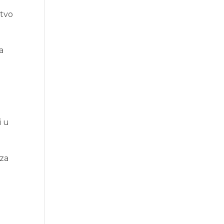
stvo
a
i u
 za