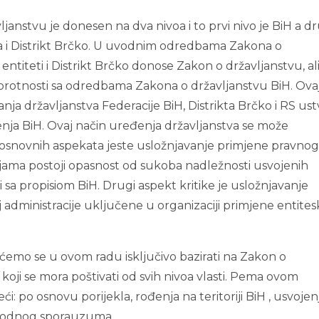
ljanstvu je donesen na dva nivoa i to prvi nivo je BiH a d
ska i Distrikt Brčko. U uvodnim odredbama Zakona o
entiteti i Distrikt Brčko donose Zakon o državljanstvu, al
rotnosti sa odredbama Zakona o državljanstvu BiH. Ova
nja državljanstva Federacije BiH, Distrikta Brčko i RS ust
nja BiH. Ovaj način uređenja državljanstva se može
d osnovnih aspekata jeste usložnjavanje primjene pravno
ijama postoji opasnost od sukoba nadležnosti usvojenih
 sa propisiom BiH. Drugi aspekt kritike je usložnjavanje
j administracije uključene u organizaciji primjene entites
i ćemo se u ovom radu isključivo bazirati na Zakon o
 koji se mora poštivati od svih nivoa vlasti. Pema ovom
: po osnovu porijekla, rođenja na teritoriji BiH , usvojen
rodnog sporauzuma.