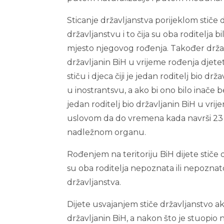
Sticanje državljanstva porijeklom stič
državljanstvu i to čija su oba roditelja 
mjesto njegovog rođenja. Također državlja
državljanin BiH u vrijeme rođenja djeteta
stiču i djeca čiji je jedan roditelj bio d
u inostrantsvu, a ako bi ono bilo inače be
jedan roditelj bio državljanin BiH u vri
uslovom da do vremena kada navrši 23 
nadležnom organu.
Rođenjem na teritoriju BiH dijete stiče d
su oba roditelja nepoznata ili nepoznatog
državljanstva.
Dijete usvajanjem stiče državljanstvo a
državljanin BiH, a nakon što je stuopio 