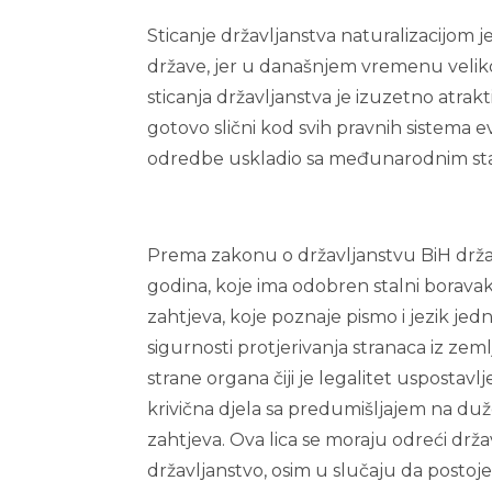
Sticanje državljanstva naturalizacijom je 
države, jer u današnjem vremenu velikog 
sticanja državljanstva je izuzetno atrakt
gotovo slični kod svih pravnih sistema e
odredbe uskladio sa međunarodnim st
Prema zakonu o državljanstvu BiH držav
godina, koje ima odobren stalni boravak 
zahtjeva, koje poznaje pismo i jezik je
sigurnosti protjerivanja stranaca iz zemlj
strane organa čiji je legalitet uspostav
krivična djela sa predumišljajem na du
zahtjeva. Ova lica se moraju odreći drža
državljanstvo, osim u slučaju da postoje