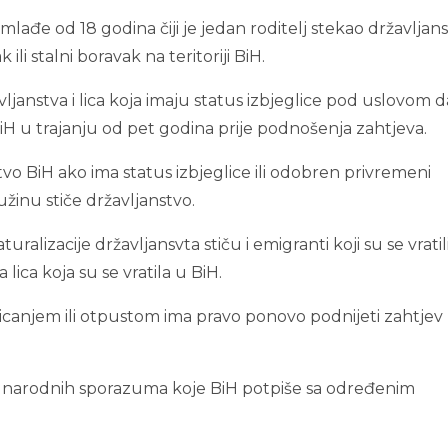
 mlađe od 18 godina čiji je jedan roditelj stekao državljan
i stalni boravak na teritoriji BiH.
vljanstva i lica koja imaju status izbjeglice pod uslovom d
BiH u trajanju od pet godina prije podnošenja zahtjeva.
stvo BiH ako ima status izbjeglice ili odobren privremeni
užinu stiče državljanstvo.
lizacije državljansvta stiču i emigranti koji su se vratil
lica koja su se vratila u BiH.
ricanjem ili otpustom ima pravo ponovo podnijeti zahtjev
unarodnih sporazuma koje BiH potpiše sa određenim