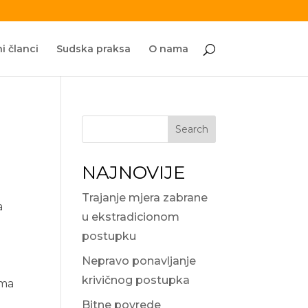
i članci
Sudska praksa
O nama
Search
NAJNOVIJE
Trajanje mjera zabrane
a
u ekstradicionom
e
postupku
i
Nepravo ponavljanje
krivičnog postupka
ima
Bitne povrede