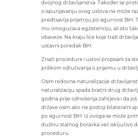
dvojnog državljanstva. Također se protiv
o ispunjavanju ovog uslova ne može raz
predtsavlja prijetnju po sigurnost BiH. T
mu omogućava egzistenciju, ali isto tako
obaveze. Na kraju lice koje traži državlj
ustavni poredak BiH.
Znači procedure i uslovi propisani za st
prilikom odlučivanja o prijemu u državlj
Osim redovne naturalizacije državljans
naturalizaciju spada bračni drug državl
godina prije odnošenja zahtjeva i da još
države osim ako ne postoji bilateralni s
po sigurnost BiH. Iz ovoga se može pri
dužinu stalnog boravka već isključivo 
proceduru.