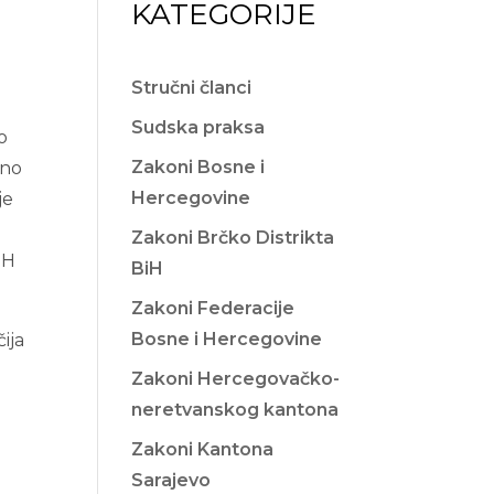
KATEGORIJE
Stručni članci
Sudska praksa
o
Zakoni Bosne i
eno
Hercegovine
je
Zakoni Brčko Distrikta
iH
BiH
Zakoni Federacije
Bosne i Hercegovine
čija
Zakoni Hercegovačko-
neretvanskog kantona
Zakoni Kantona
Sarajevo