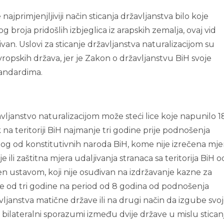
najprimjenjljiviji način sticanja državljanstva bilo koje
broja pridošlih izbjeglica iz arapskih zemalja, ovaj vid
ivan. Uslovi za sticanje državljanstva naturalizacijom su
vropskih država, jer je Zakon o državljanstvu BiH svoje
andardima.
ljanstvo naturalizacijom može steći lice koje napunilo 1
na teritoriji BiH najmanje tri godine prije podnošenja
dnog od konstitutivnih naroda BiH, kome nije izrečena mje
e ili zaštitna mjera udaljivanja stranaca sa teritorija BiH o
ljen ustavom, koji nije osuđivan na izdržavanje kazne za
že od tri godine na period od 8 godina od podnošenja
vljanstva matične države ili na drugi način da izgube svo
 bilateralni sporazumi između dvije države u mislu stican