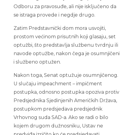
Odboru za pravosuđe, ali nije isključeno da
se istraga provede i negdje drugo.
Zatim Predstavnički dom mora usvojiti,
prostom većinom prisutnih koji glasaju, set
optužbi, što predstavlja službenu tvrdnju ili
navode optužbe, nakon čega je osumnjičeni
i službeno optužen.
Nakon toga, Senat optužuje osumnjičenog.
U slučaju impeachment – impičment
postupka, odnosno postupka opoziva protiv
Predsjednika Sjedinjenih Američkih Država,
postupkom predsjedava predsjednik
Vrhovnog suda SAD-a. Ako se radi o bilo
kojem drugom dužnosniku, Ustav ne
predviđa izričito ko će predsjedavati