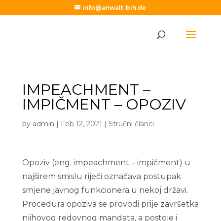
info@anwalt-bih.de
IMPEACHMENT –
IMPIČMENT – OPOZIV
by
admin
|
Feb 12, 2021
|
Stručni članci
Opoziv (eng. impeachment – impičment) u
najširem smislu riječi označava postupak
smjene javnog funkcionera u nekoj državi.
Procedura opoziva se provodi prije završetka
njihovog redovnog mandata, a postoje i