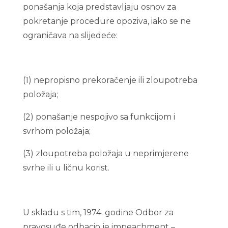
ponašanja koja predstavljaju osnov za
pokretanje procedure opoziva, iako se ne
ograničava na slijedeće:
(1) nepropisno prekoračenje ili zloupotreba
položaja;
(2) ponašanje nespojivo sa funkcijom i
svrhom položaja;
(3) zloupotreba položaja u neprimjerene
svrhe ili u ličnu korist.
U skladu s tim, 1974. godine Odbor za
pravosuđe odbacio je impeachment –