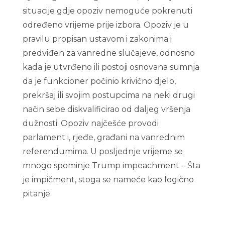
situacije gdje opoziv nemoguće pokrenuti
određeno vrijeme prije izbora. Opoziv je u
pravilu propisan ustavom i zakonima i
predviđen za vanredne slučajeve, odnosno
kada je utvrđeno ili postoji osnovana sumnja
da je funkcioner počinio krivično djelo,
prekršaj ili svojim postupcima na neki drugi
način sebe diskvalificirao od daljeg vršenja
dužnosti. Opoziv najčešće provodi
parlament i, rjeđe, građani na vanrednim
referendumima. U posljednje vrijeme se
mnogo spominje Trump impeachment – Šta
je impičment, stoga se nameće kao logično
pitanje.