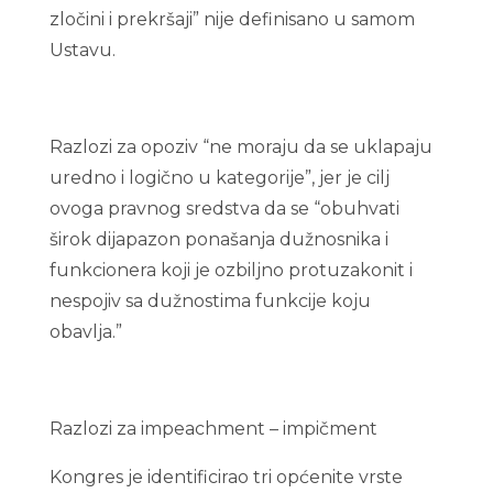
zločini i prekršaji” nije definisano u samom
Ustavu.
Razlozi za opoziv “ne moraju da se uklapaju
uredno i logično u kategorije”, jer je cilj
ovoga pravnog sredstva da se “obuhvati
širok dijapazon ponašanja dužnosnika i
funkcionera koji je ozbiljno protuzakonit i
nespojiv sa dužnostima funkcije koju
obavlja.”
Razlozi za impeachment – impičment
Kongres je identificirao tri općenite vrste