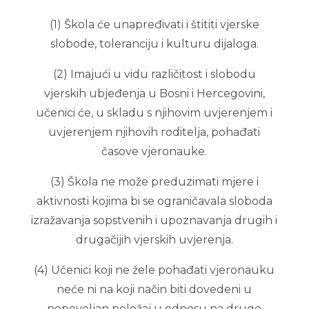
(1) Škola će unapređivati i štititi vjerske
slobode, toleranciju i kulturu dijaloga.
(2) Imajući u vidu različitost i slobodu
vjerskih ubjeđenja u Bosni i Hercegovini,
učenici će, u skladu s njihovim uvjerenjem i
uvjerenjem njihovih roditelja, pohađati
časove vjeronauke.
(3) Škola ne može preduzimati mjere i
aktivnosti kojima bi se ograničavala sloboda
izražavanja sopstvenih i upoznavanja drugih i
drugačijih vjerskih uvjerenja.
(4) Učenici koji ne žele pohađati vjeronauku
neće ni na koji način biti dovedeni u
nepovoljan položaj u odnosu na druge