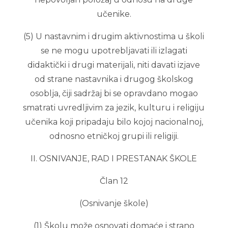
učenike.
(5) U nastavnim i drugim aktivnostima u školi
se ne mogu upotrebljavati ili izlagati
didaktički i drugi materijali, niti davati izjave
od strane nastavnika i drugog školskog
osoblja, čiji sadržaj bi se opravdano mogao
smatrati uvredljivim za jezik, kulturu i religiju
učenika koji pripadaju bilo kojoj nacionalnoj,
odnosno etničkoj grupi ili religiji.
II. OSNIVANJE, RAD I PRESTANAK ŠKOLE
Član 12
(Osnivanje škole)
(1) Školu može osnovati domaće i strano