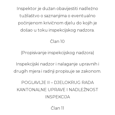
Inspektor je dužan obavijestiti nadležno
tužilaštvo o saznanjima o eventualno
počinjenom krivičnom djelu do kojih je
došao u toku inspekcijskog nadzora.
Član 10
(Propisivanje inspekcijskog nadzora)
Inspekcijski nadzor i nalaganje upravnih i
drugih mjera i radnji propisuje se zakonom.
POGLAVLJE II – DJELOKRUG RADA
KANTONALNE UPRAVE I NADLEŽNOST
INSPEKCIJA
Član 11