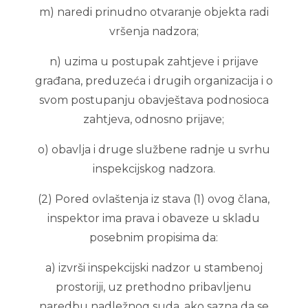
m) naredi prinudno otvaranje objekta radi
vršenja nadzora;
n) uzima u postupak zahtjeve i prijave
građana, preduzeća i drugih organizacija i o
svom postupanju obavještava podnosioca
zahtjeva, odnosno prijave;
o) obavlja i druge službene radnje u svrhu
inspekcijskog nadzora.
(2) Pored ovlaštenja iz stava (1) ovog člana,
inspektor ima prava i obaveze u skladu
posebnim propisima da:
a) izvrši inspekcijski nadzor u stambenoj
prostoriji, uz prethodno pribavljenu
naredbu nadležnog suda, ako sazna da se