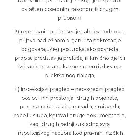
upravnih mjera i radnji za koje je inspektor
ovlašten posebnim zakonom ili drugim
propisom,
3) represivni – podnošenje zahtjeva odnosno
prijava nadležnom organu za pokretanje
odgovarajućeg postupka, ako povreda
propisa predstavlja prekršaj ili krivično djelo i
izricanje novčane kazne putem izdavanja
prekršajnog naloga,
4) inspekcijski pregled – neposredni pregled
poslov- nih prostorija i drugih objekata,
procesa rada i zaštite na radu, proizvoda,
robe i usluga, isprava i druge dokumentacije,
kao i drugih radnji sukladno svrsi
inspekcijskog nadzora kod pravnih i fizičkih