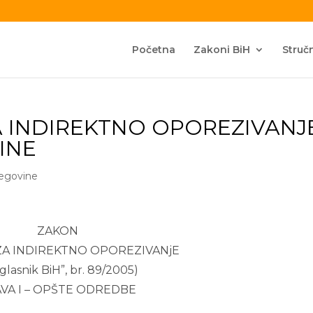
Početna
Zakoni BiH
Stručn
A INDIREKTNO OPOREZIVANJ
INE
cegovine
ZAKON
ZA INDIREKTNO OPOREZIVANjE
. glasnik BiH”, br. 89/2005)
VA I – OPŠTE ODREDBE