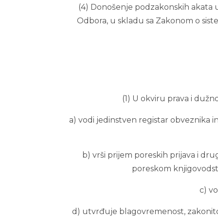
(4) Donošenje podzakonskih akata u 
Odbora, u skladu sa Zakonom o siste
(1) U okviru prava i duž
a) vodi jedinstven registar obveznika i
b) vrši prijem poreskih prijava i d
poreskom knjigovodstvu
c) v
d) utvrđuje blagovremenost, zakonitost