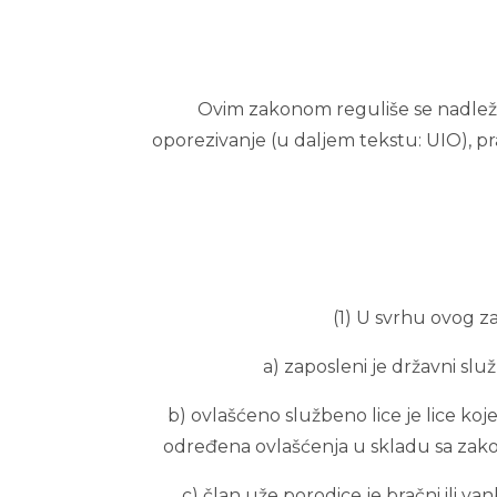
Ovim zakonom reguliše se nadležn
oporezivanje (u daljem tekstu: UIO), pr
(1) U svrhu ovog za
a) zaposleni je državni slu
b) ovlašćeno službeno lice je lice koje
određena ovlašćenja u skladu sa zakon
c) član uže porodice je bračni ili vanb