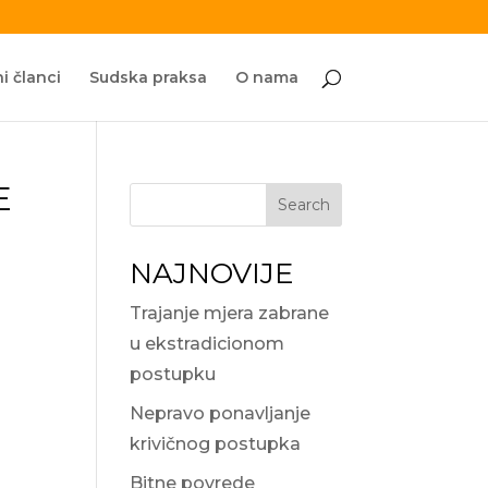
i članci
Sudska praksa
O nama
E
Search
NAJNOVIJE
Trajanje mjera zabrane
u ekstradicionom
postupku
Nepravo ponavljanje
krivičnog postupka
Bitne povrede