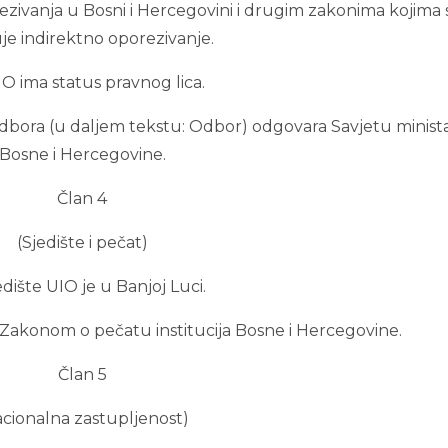
ivanja u Bosni i Hercegovini i drugim zakonima kojima 
je indirektno oporezivanje.
IO ima status pravnog lica.
dbora (u daljem tekstu: Odbor) odgovara Savjetu minist
Bosne i Hercegovine.
Član 4
(Sjedište i pečat)
jedište UIO je u Banjoj Luci.
 Zakonom o pečatu institucija Bosne i Hercegovine.
Član 5
acionalna zastupljenost)