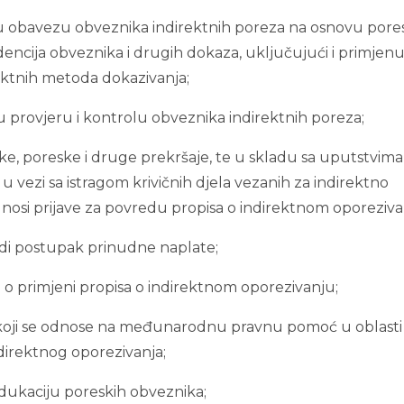
u obavezu obveznika indirektnih poreza na osnovu pore
videncija obveznika i drugih dokaza, uključujući i primjen
ektnih metoda dokazivanja;
u provjeru i kontrolu obveznika indirektnih poreza;
inske, poreske i druge prekršaje, te u skladu sa uputstvima
u vezi sa istragom krivičnih djela vezanih za indirektno
nosi prijave za povredu propisa o indirektnom oporeziva
di postupak prinudne naplate;
ja o primjeni propisa o indirektnom oporezivanju;
e koji se odnose na međunarodnu pravnu pomoć u oblasti
direktnog oporezivanja;
edukaciju poreskih obveznika;