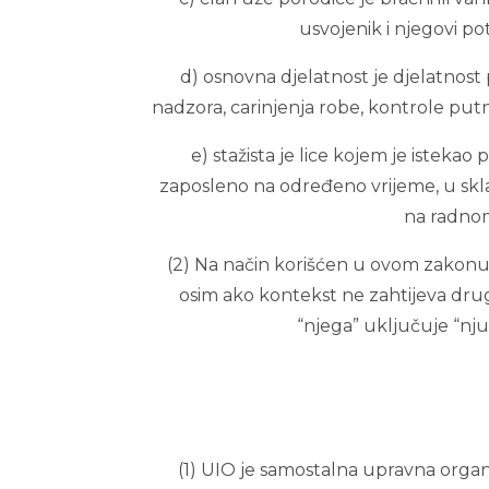
usvojenik i njegovi p
d) osnovna djelatnost je djelatnost
nadzora, carinjenja robe, kontrole putni
e) stažista je lice kojem je istekao 
zaposleno na određeno vrijeme, u skl
na radno
(2) Na način korišćen u ovom zakonu
osim ako kontekst ne zahtijeva druga
“njega” uključuje “nju
(1) UIO je samostalna upravna orga