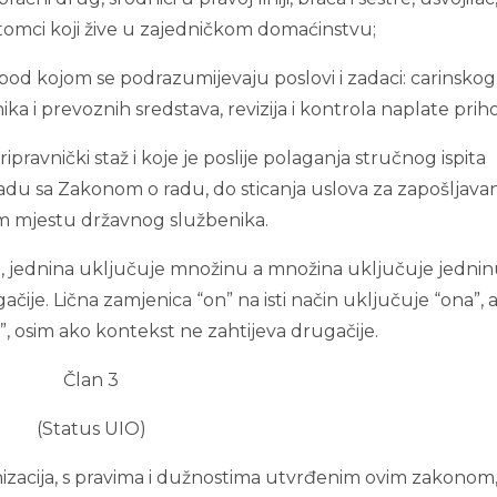
otomci koji žive u zajedničkom domaćinstvu;
 pod kojom se podrazumijevaju poslovi i zadaci: carinskog
ka i prevoznih sredstava, revizija i kontrola naplate prih
pripravnički staž i koje je poslije polaganja stručnog ispita
adu sa Zakonom o radu, do sticanja uslova za zapošljava
m mjestu državnog službenika.
, jednina uključuje množinu a množina uključuje jednin
čije. Lična zamjenica “on” na isti način uključuje “ona”, 
”, osim ako kontekst ne zahtijeva drugačije.
Član 3
(Status UIO)
nizacija, s pravima i dužnostima utvrđenim ovim zakonom