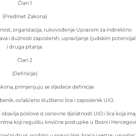
Član 1
(Predmet Zakona)
ost, organizacija, rukovođenje Upravom za indirektno
ava i dužnosti zaposlenih, upravljanje ljudskim potencija
i druga pitanja.
Član 2
(Definicije)
kona, primjenjuju se sljedeće definicije:
žbenik, ovlašćeno službeno lice i zaposlenik UIO;
 obavlja poslove iz osnovne djelatnosti UIO i lica koja ima
ima koji regulišu krivične postupke u Bosni i Hercegovi
račni drug, srodnici u pravoj liniji, braća i sestre, usvojilac