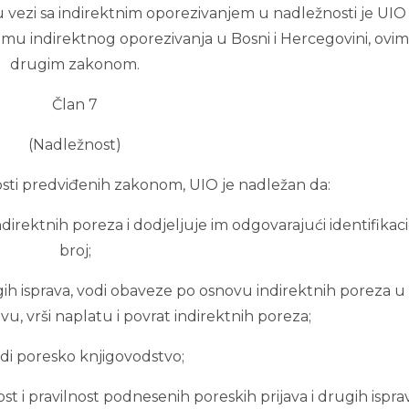
vezi sa indirektnim oporezivanjem u nadležnosti je UIO 
mu indirektnog oporezivanja u Bosni i Hercegovini, ovim 
drugim zakonom.
Član 7
(Nadležnost)
nosti predviđenih zakonom, UIO je nadležan da:
ndirektnih poreza i dodjeljuje im odgovarajući identifikaci
broj;
rugih isprava, vodi obaveze po osnovu indirektnih poreza u
, vrši naplatu i povrat indirektnih poreza;
odi poresko knjigovodstvo;
 i pravilnost podnesenih poreskih prijava i drugih ispra