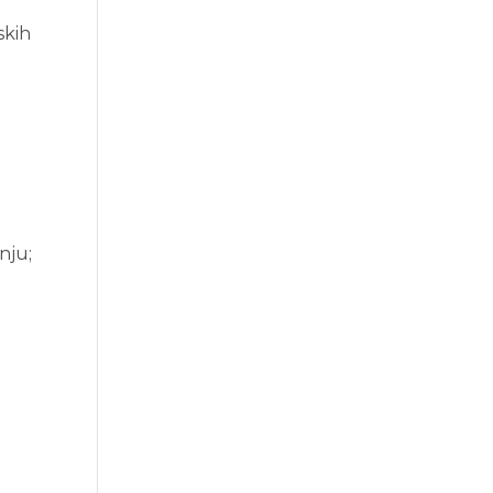
skih
u
nju;