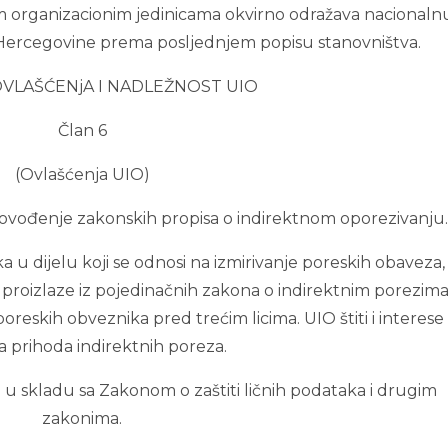
m organizacionim jedinicama okvirno odražava nacionaln
 Hercegovine prema posljednjem popisu stanovništva.
 OVLAŠĆENjA I NADLEŽNOST UIO
Član 6
(Ovlašćenja UIO)
provođenje zakonskih propisa o indirektnom oporezivanju
ka u dijelu koji se odnosi na izmirivanje poreskih obaveza,
 proizlaze iz pojedinačnih zakona o indirektnim porezima,
oreskih obveznika pred trećim licima. UIO štiti i interese
a prihoda indirektnih poreza.
ka u skladu sa Zakonom o zaštiti ličnih podataka i drugim
zakonima.