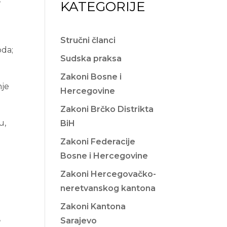
KATEGORIJE
Stručni članci
oda;
Sudska praksa
Zakoni Bosne i
nje
Hercegovine
Zakoni Brčko Distrikta
u,
BiH
a
Zakoni Federacije
Bosne i Hercegovine
Zakoni Hercegovačko-
neretvanskog kantona
Zakoni Kantona
,
Sarajevo