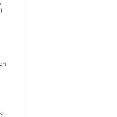
i
i
oni
va;