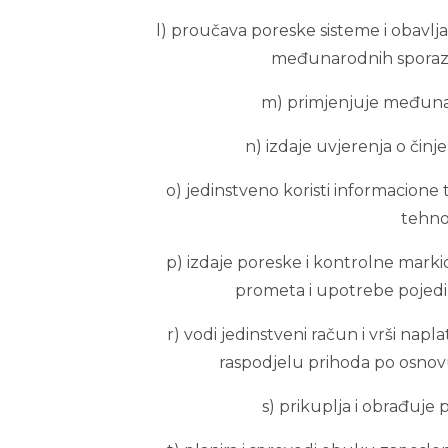
l) proučava poreske sisteme i obavl
međunarodnih sporazum
m) primjenjuje međunar
n) izdaje uvjerenja o čin
o) jedinstveno koristi informacione
tehnol
p) izdaje poreske i kontrolne marki
prometa i upotrebe pojedi
r) vodi jedinstveni račun i vrši na
raspodjelu prihoda po osnov
s) prikuplja i obrađuj