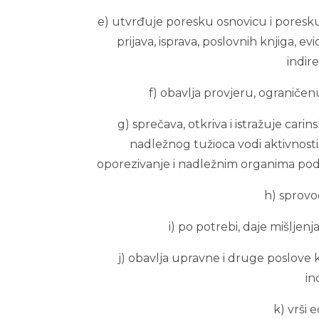
e) utvrđuje poresku osnovicu i poresk
prijava, isprava, poslovnih knjiga, e
indir
f) obavlja provjeru, ograničen
g) sprečava, otkriva i istražuje car
nadležnog tužioca vodi aktivnosti 
oporezivanje i nadležnim organima pod
h) sprovo
i) po potrebi, daje mišljen
j) obavlja upravne i druge poslov
in
k) vrši 