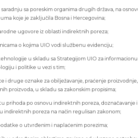
ja saradnju sa poreskim organima drugih država, na osno
a koje je zaključila Bosna i Hercegovina;
odne ugovore iz oblasti indirektnih poreza;
jenicama o kojima UIO vodi službenu evidenciju;
 tehnologije u skladu sa Strategijom UIO za informacionu
ogiju i politike u vezi s tim;
ce i druge oznake za obilježavanje, praćenje proizvodnje,
nih proizvoda, u skladu sa zakonskim propisima;
platu prihoda po osnovu indirektnih poreza, doznačavanje i
u indirektnih poreza na način regulisan zakonom;
e podatke o utvrđenim i naplaćenim porezima;