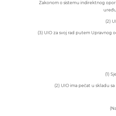
Zakonom o sistemu indirektnog oporez
uređu
(2) U
(3) UIO za svoj rad putem Upravnog o
(1) S
(2) UIO ima pečat u skladu sa
(N