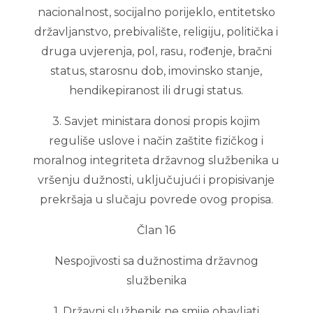
nacionalnost, socijalno porijeklo, entitetsko
državljanstvo, prebivalište, religiju, politička i
druga uvjerenja, pol, rasu, rođenje, bračni
status, starosnu dob, imovinsko stanje,
hendikepiranost ili drugi status.
3. Savjet ministara donosi propis kojim
reguliše uslove i način zaštite fizičkog i
moralnog integriteta državnog službenika u
vršenju dužnosti, uključujući i propisivanje
prekršaja u slučaju povrede ovog propisa.
Član 16
Nespojivosti sa dužnostima državnog
službenika
1. Državni službenik ne smije obavljati