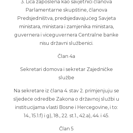
3. Lica zaposlena kao savjetnici članova
Parlamentarne skupštine, članova
Predsjedništva, predsjedavajućeg Savjeta
ministara, ministara i zamjenika ministara,
guvernera i viceguvernera Centralne banke
nisu državni službenici.
Član 4a
Sekretari domova i sekretar Zajedničke
službe
Na sekretare iz člana 4. stav 2. primjenjuju se
sljedeće odredbe Zakona o državnoj službi u
institucijama vlasti Bosne i Hercegovine, i to:
14., 15.1.f) i g), 18., 22. st.1., 42.a), 44. i 45.
Član 5