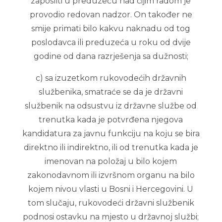
zaposliti u preduzeću nad čijim radom je
provodio redovan nadzor. On također ne
smije primati bilo kakvu naknadu od tog
poslodavca ili preduzeća u roku od dvije
godine od dana razrješenja sa dužnosti;
c) sa izuzetkom rukovodećih državnih
službenika, smatraće se da je državni
službenik na odsustvu iz državne službe od
trenutka kada je potvrđena njegova
kandidatura za javnu funkciju na koju se bira
direktno ili indirektno, ili od trenutka kada je
imenovan na položaj u bilo kojem
zakonodavnom ili izvršnom organu na bilo
kojem nivou vlasti u Bosni i Hercegovini. U
tom slučaju, rukovodeći državni službenik
podnosi ostavku na mjesto u državnoj službi;