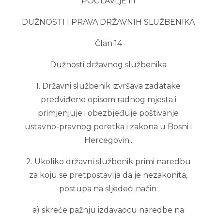
POGLAVLjE III
DUŽNOSTI I PRAVA DRŽAVNIH SLUŽBENIKA
Član 14
Dužnosti državnog službenika
1. Državni službenik izvršava zadatake
predviđene opisom radnog mjesta i
primjenjuje i obezbjeđuje poštivanje
ustavno-pravnog poretka i zakona u Bosni i
Hercegovini.
2. Ukoliko državni službenik primi naredbu
za koju se pretpostavlja da je nezakonita,
postupa na sljedeći način:
a) skreće pažnju izdavaocu naredbe na