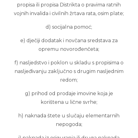
propisa ili propisa Distrikta o pravima ratnih
vojnih invalida i civilnih žrtava rata, osim plate;
d) socijalna pomoć;
e) dječiji dodatak i novčana sredstava za
opremu novorođenčeta;
f) nasljedstvo i poklon u skladu s propisima o
nasljeđivanju zaključno s drugim nasljednim
redom;
g) prihod od prodaje imovine koja je
korištena u lične svrhe;
h) naknada štete u slučaju elementarnih
nepogoda;
i) naknada iz osiguranja ili druga naknada