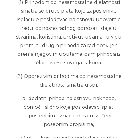
(1) Prihodom od nesamostalne djelatnosti
smatra se bruto plata koju zaposleniku
isplaćuje poslodavac na osnovu ugovora o
radu, odnosno radnog odnosa ili daje u
stvarima, koristima, protivuslugama i u vidu
premija i drugih prihoda za rad obavljen
prema njegovim uputama, osim prihoda iz
članova 6 i 7 ovoga zakona.
(2) Oporezivim prihodima od nesamostalne
djelatnosti smatraju se i:
a) dodatni prihod na osnovu naknada,
pomoći i slično koje poslodavac isplati
zaposlenicima iznad iznosa utvrđenih
posebnim propisima,
b) plata koju umjesto poslodavca isplati