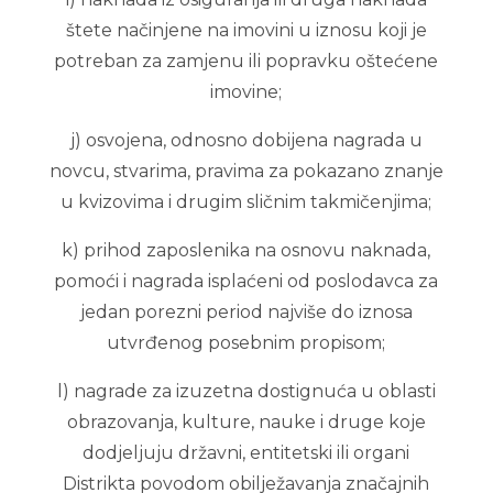
štete načinjene na imovini u iznosu koji je
potreban za zamjenu ili popravku oštećene
imovine;
j) osvojena, odnosno dobijena nagrada u
novcu, stvarima, pravima za pokazano znanje
u kvizovima i drugim sličnim takmičenjima;
k) prihod zaposlenika na osnovu naknada,
pomoći i nagrada isplaćeni od poslodavca za
jedan porezni period najviše do iznosa
utvrđenog posebnim propisom;
l) nagrade za izuzetna dostignuća u oblasti
obrazovanja, kulture, nauke i druge koje
dodjeljuju državni, entitetski ili organi
Distrikta povodom obilježavanja značajnih