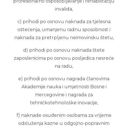
profesionalno osposobljavanje i rehabilitaciju
invalida,
c) prihodi po osnovu naknada za tjelesna
oštećenja, umanjenu radnu sposobnost i
naknada za pretrpljenu neimovinsku štetu,
d) prihodi po osnovu naknada štete
zaposlenicima po osnovu posljedica nesreće
na radu,
e) prihodi po osnovu nagrada članovima
Akademije nauka i umjetnosti Bosne i
Hercegovine i nagrada za
tehničkotehnološke inovacije,
f) naknade osuđenim osobama za vrijeme
odsluženja kazne u odgojno-popravnim