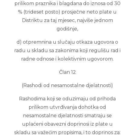
prilikom praznika i blagdana do iznosa od 30
% (trideset posto) prosječne neto plate u
Distriktu za taj mjesec, najviše jednom
godišnje,
d) otpremnina u slučaju otkaza ugovora o
radu u skladu sa zakonima koji regulišu rad i
radne odnose i kolektivnim ugovorom.
Član 12
(Rashodi od nesamostalne djelatnosti)
Rashodima koji se oduzimaju od prihoda
prilikom utvrđivanja dohotka od
nesamostalne djelatnosti smatraju se
uplaćeni obavezni doprinosi iz plate u
skladu sa važećim propisima, i to doprinos za: