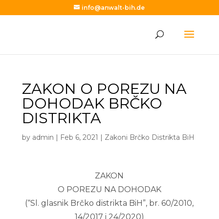
info@anwalt-bih.de
ZAKON O POREZU NA
DOHODAK BRČKO
DISTRIKTA
by
admin
|
Feb 6, 2021
|
Zakoni Brčko Distrikta BiH
ZAKON
O POREZU NA DOHODAK
(“Sl. glasnik Brčko distrikta BiH”, br. 60/2010,
14/2017 i 24/2020)