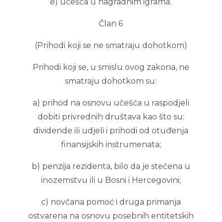
e) učešća u nagradnim igrama.
Član 6
(Prihodi koji se ne smatraju dohotkom)
Prihodi koji se, u smislu ovog zakona, ne
smatraju dohotkom su:
a) prihod na osnovu učešća u raspodjeli
dobiti privrednih društava kao što su:
dividende ili udjeli i prihodi od otuđenja
finansijskih instrumenata;
b) penzija rezidenta, bilo da je stečena u
inozemstvu ili u Bosni i Hercegovini;
c) novčana pomoć i druga primanja
ostvarena na osnovu posebnih entitetskih