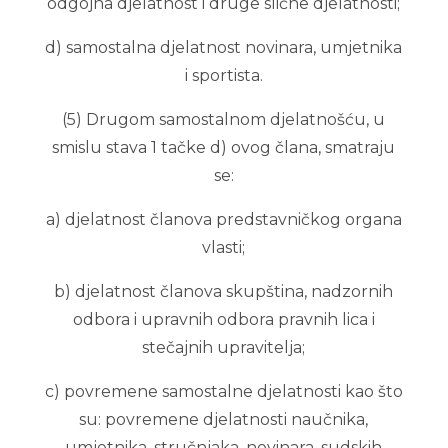
odgojna djelatnost i druge slične djelatnosti;
d) samostalna djelatnost novinara, umjetnika
i sportista.
(5) Drugom samostalnom djelatnošću, u
smislu stava 1 tačke d) ovog člana, smatraju
se:
a) djelatnost članova predstavničkog organa
vlasti;
b) djelatnost članova skupština, nadzornih
odbora i upravnih odbora pravnih lica i
stečajnih upravitelja;
c) povremene samostalne djelatnosti kao što
su: povremene djelatnosti naučnika,
umjetnika, stručnjaka, novinara, sudskih