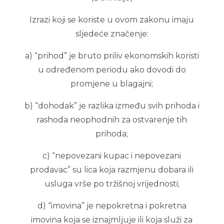
Izrazi koji se koriste u ovom zakonu imaju
sljedeće značenje:
a) “prihod” je bruto priliv ekonomskih koristi
u određenom periodu ako dovodi do
promjene u blagajni;
b) “dohodak” je razlika između svih prihoda i
rashoda neophodnih za ostvarenje tih
prihoda;
c) “nepovezani kupac i nepovezani
prodavac” su lica koja razmjenu dobara ili
usluga vrše po tržišnoj vrijednosti;
d) “imovina” je nepokretna i pokretna
imovina koja se iznajmljuje ili koja služi za