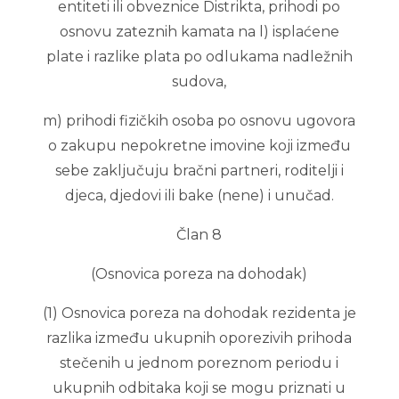
entiteti ili obveznice Distrikta, prihodi po
osnovu zateznih kamata na l) isplaćene
plate i razlike plata po odlukama nadležnih
sudova,
m) prihodi fizičkih osoba po osnovu ugovora
o zakupu nepokretne imovine koji između
sebe zaključuju bračni partneri, roditelji i
djeca, djedovi ili bake (nene) i unučad.
Član 8
(Osnovica poreza na dohodak)
(1) Osnovica poreza na dohodak rezidenta je
razlika između ukupnih oporezivih prihoda
stečenih u jednom poreznom periodu i
ukupnih odbitaka koji se mogu priznati u