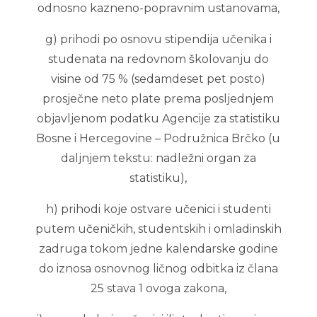
odnosno kazneno-popravnim ustanovama,
g) prihodi po osnovu stipendija učenika i
studenata na redovnom školovanju do
visine od 75 % (sedamdeset pet posto)
prosječne neto plate prema posljednjem
objavljenom podatku Agencije za statistiku
Bosne i Hercegovine – Podružnica Brčko (u
daljnjem tekstu: nadležni organ za
statistiku),
h) prihodi koje ostvare učenici i studenti
putem učeničkih, studentskih i omladinskih
zadruga tokom jedne kalendarske godine
do iznosa osnovnog ličnog odbitka iz člana
25 stava 1 ovoga zakona,