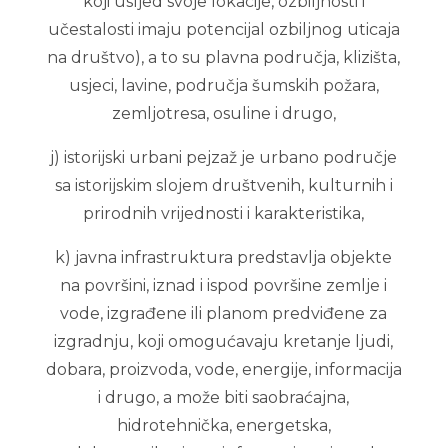
koji usljed svoje lokacije, ozbiljnosti i
učestalosti imaju potencijal ozbiljnog uticaja
na društvo), a to su plavna područja, klizišta,
usjeci, lavine, područja šumskih požara,
zemljotresa, osuline i drugo,
j) istorijski urbani pejzaž je urbano područje
sa istorijskim slojem društvenih, kulturnih i
prirodnih vrijednosti i karakteristika,
k) javna infrastruktura predstavlja objekte
na površini, iznad i ispod površine zemlje i
vode, izgrađene ili planom predviđene za
izgradnju, koji omogućavaju kretanje ljudi,
dobara, proizvoda, vode, energije, informacija
i drugo, a može biti saobraćajna,
hidrotehnička, energetska,