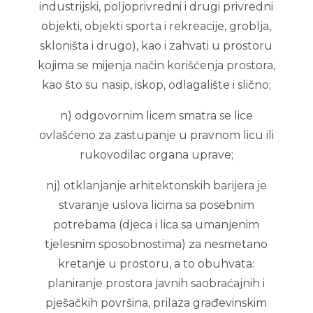
industrijski, poljoprivredni i drugi privredni
objekti, objekti sporta i rekreacije, groblja,
skloništa i drugo), kao i zahvati u prostoru
kojima se mijenja način korišćenja prostora,
kao što su nasip, iskop, odlagalište i slično;
n) odgovornim licem smatra se lice
ovlašćeno za zastupanje u pravnom licu ili
rukovodilac organa uprave;
nj) otklanjanje arhitektonskih barijera je
stvaranje uslova licima sa posebnim
potrebama (djeca i lica sa umanjenim
tjelesnim sposobnostima) za nesmetano
kretanje u prostoru, a to obuhvata:
planiranje prostora javnih saobraćajnih i
pješačkih površina, prilaza građevinskim