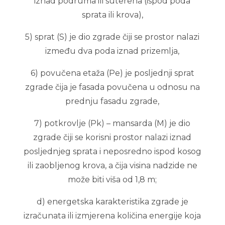
iznad podruma ili suterena (ispod poda
sprata ili krova),
5) sprat (S) je dio zgrade čiji se prostor nalazi
između dva poda iznad prizemlja,
6) povučena etaža (Pe) je posljednji sprat
zgrade čija je fasada povučena u odnosu na
prednju fasadu zgrade,
7) potkrovlje (Pk) – mansarda (M) je dio
zgrade čiji se korisni prostor nalazi iznad
posljednjeg sprata i neposredno ispod kosog
ili zaobljenog krova, a čija visina nadzide ne
može biti viša od 1,8 m;
d) energetska karakteristika zgrade je
izračunata ili izmjerena količina energije koja