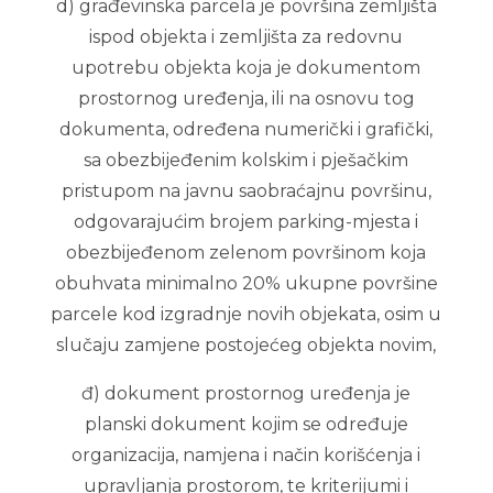
d) građevinska parcela je površina zemljišta
ispod objekta i zemljišta za redovnu
upotrebu objekta koja je dokumentom
prostornog uređenja, ili na osnovu tog
dokumenta, određena numerički i grafički,
sa obezbijeđenim kolskim i pješačkim
pristupom na javnu saobraćajnu površinu,
odgovarajućim brojem parking-mjesta i
obezbijeđenom zelenom površinom koja
obuhvata minimalno 20% ukupne površine
parcele kod izgradnje novih objekata, osim u
slučaju zamjene postojećeg objekta novim,
đ) dokument prostornog uređenja je
planski dokument kojim se određuje
organizacija, namjena i način korišćenja i
upravljanja prostorom, te kriterijumi i