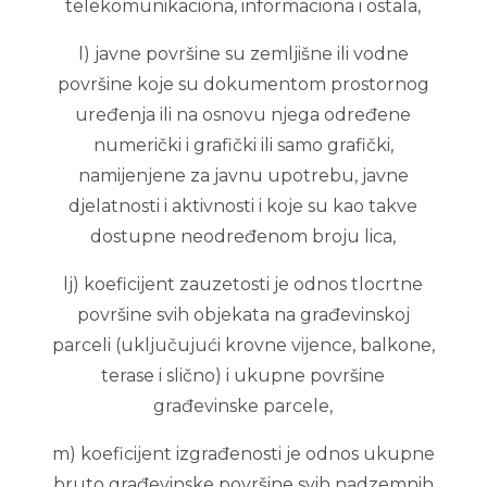
telekomunikaciona, informaciona i ostala,
l) javne površine su zemljišne ili vodne
površine koje su dokumentom prostornog
uređenja ili na osnovu njega određene
numerički i grafički ili samo grafički,
namijenjene za javnu upotrebu, javne
djelatnosti i aktivnosti i koje su kao takve
dostupne neodređenom broju lica,
lj) koeficijent zauzetosti je odnos tlocrtne
površine svih objekata na građevinskoj
parceli (uključujući krovne vijence, balkone,
terase i slično) i ukupne površine
građevinske parcele,
m) koeficijent izgrađenosti je odnos ukupne
bruto građevinske površine svih nadzemnih