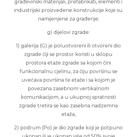
građevinski materijali, prefabrikati, elementi i
industrijski proizvedene konstrukcije koje su
namijenjene za građenje;
g) dijelovi zgrade:
1) galerija (G) je poluotvoreni ili otvoreni dio
zgrade čiji se prostor koristi u sklopu
prostora etaže zgrade sa kojom čini
funkcionalnu cjelinu, za čiju površinu se
uvećava površina te etaže i sa kojom je
povezana zasebnom vertikalnom
komunikacijom, a u ukupnoj spratnosti
zgrade tretira se kao zasebna nadzemna
etaža,
2) podrum (Po) je dio zgrade koji je potpuno
ukopan ili je ukopan više od 50% svoje