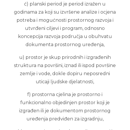
ć) planski period je period izražen u
godinama za koji su izvršene analize i ocjena
potreba i mogućnosti prostornog razvoja i
utvrđeni ciljevi i program, odnosno
koncepcija razvoja područja u obuhvatu
dokumenta prostornog uređenja,
u) prostor je skup prirodnih i izgrađenih
struktura na površini, iznad ili ispod površine
zemlje i vode, dokle dopiru neposredni
uticaji ljudske djelatnosti,
f) prostorna cjelina je prostorno i
funkcionalno objedinjen prostor koji je
izgrađen ili je dokumentom prostornog
uređenja predviđen za izgradnju,