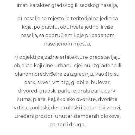
imati karakter gradskog ili seoskog naselja,
p) naseljeno mjesto je teritorijalna jedinica
koja, po pravilu, obuhvata jedno ili više
naselja, sa područjem koje pripada tom
naseljenom mjestu,
r) objekti pejzažne arhitekture predstavljaju
objekte koji čine urbanu cjelinu, izgrađene ili
planom predviđene za izgradnju, kao što su:
park, skver, vrt, trg, groblje, bulevar,
drvored, gradski park, rejonski park, park-
šuma, plaža, kej, školsko dvorište, dvorište
vrtića, zoološki, dendrološki i botanički vrtovi,
uređeni prostori unutar stambenih blokova,
parteri i drugo,