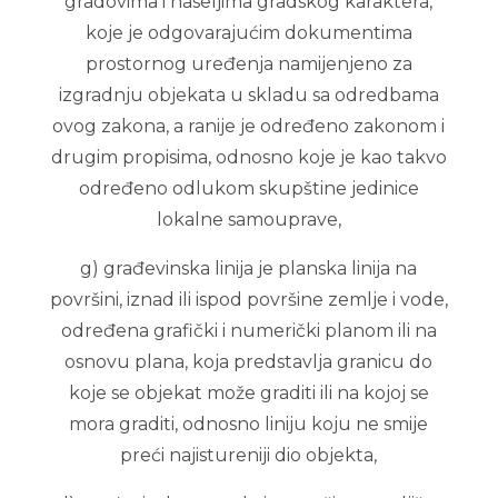
gradovima i naseljima gradskog karaktera,
koje je odgovarajućim dokumentima
prostornog uređenja namijenjeno za
izgradnju objekata u skladu sa odredbama
ovog zakona, a ranije je određeno zakonom i
drugim propisima, odnosno koje je kao takvo
određeno odlukom skupštine jedinice
lokalne samouprave,
g) građevinska linija je planska linija na
površini, iznad ili ispod površine zemlje i vode,
određena grafički i numerički planom ili na
osnovu plana, koja predstavlja granicu do
koje se objekat može graditi ili na kojoj se
mora graditi, odnosno liniju koju ne smije
preći najistureniji dio objekta,