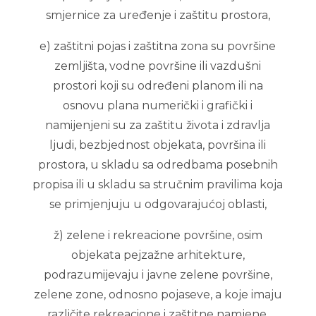
smjernice za uređenje i zaštitu prostora,
e) zaštitni pojas i zaštitna zona su površine
zemljišta, vodne površine ili vazdušni
prostori koji su određeni planom ili na
osnovu plana numerički i grafički i
namijenjeni su za zaštitu života i zdravlja
ljudi, bezbjednost objekata, površina ili
prostora, u skladu sa odredbama posebnih
propisa ili u skladu sa stručnim pravilima koja
se primjenjuju u odgovarajućoj oblasti,
ž) zelene i rekreacione površine, osim
objekata pejzažne arhitekture,
podrazumijevaju i javne zelene površine,
zelene zone, odnosno pojaseve, a koje imaju
različite rekreacione i zaštitne namjene,