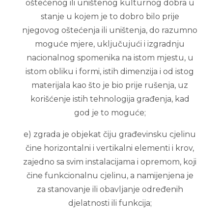
oštećenog ili uništenog kulturnog dobra u
stanje u kojem je to dobro bilo prije
njegovog oštećenja ili uništenja, do razumno
moguće mjere, uključujući i izgradnju
nacionalnog spomenika na istom mjestu, u
istom obliku i formi, istih dimenzija i od istog
materijala kao što je bio prije rušenja, uz
korišćenje istih tehnologija građenja, kad
god je to moguće;
e) zgrada je objekat čiju građevinsku cjelinu
čine horizontalni i vertikalni elementi i krov,
zajedno sa svim instalacijama i opremom, koji
čine funkcionalnu cjelinu, a namijenjena je
za stanovanje ili obavljanje određenih
djelatnosti ili funkcija;