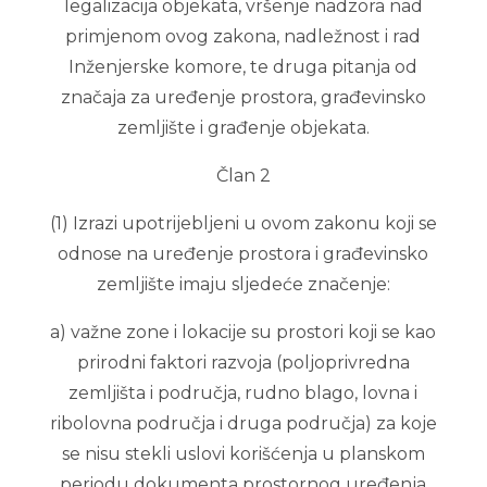
legalizacija objekata, vršenje nadzora nad
primjenom ovog zakona, nadležnost i rad
Inženjerske komore, te druga pitanja od
značaja za uređenje prostora, građevinsko
zemljište i građenje objekata.
Član 2
(1) Izrazi upotrijebljeni u ovom zakonu koji se
odnose na uređenje prostora i građevinsko
zemljište imaju sljedeće značenje:
a) važne zone i lokacije su prostori koji se kao
prirodni faktori razvoja (poljoprivredna
zemljišta i područja, rudno blago, lovna i
ribolovna područja i druga područja) za koje
se nisu stekli uslovi korišćenja u planskom
periodu dokumenta prostornog uređenja