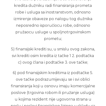
kredita dužniku radi finansiranja prometa
robe i usluga sa inostranstvom, odnosno
izmirenje obaveze po nalogu tog dužnika
neposredno isporučiocu robe, odnosno
pružaocu usluge u spoljnotrgovinskom
prometu;
5) finansijski krediti su, u smislu ovog zakona,
svi krediti osim kredita iz tačke 1 2. podtačka
c) ovog člana i podtačke 3. ove tačke;
6) pod finansijskim kreditima iz podtačke 5.
ove tačke podrazumijevaju se i svi oblici
finansiranja koji u osnovu imaju komercijalne
poslove (trgovina robom ili pružanje usluga)
u kojima rezident nije ugovorna strana u
poslu i poslovi finansijskog lizinga u skladu sa