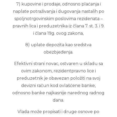
7) kupovine i prodaje, odnosno plaćanja i
naplate potraživanja i dugovanja nastalih po
spoljnotrgovinskim poslovima rezidenata –
pravnih lica i preduzetnika iz člana 7. st. 3. i 9.
i člana 19g. ovog zakona,
8) uplate depozita kao sredstva
obezbjeđenja.
Efektivni strani novac, ostvaren u skladu sa
ovim zakonom, rezidentpravno lice i
preduzetnik je obavezan položiti na svoj
devizni račun kod ovlašćene banke,
odnosno banke najkasnije narednog radnog
dana.
Vlada može propisati i druge osnove po