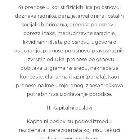
4) prenose u korist fizičkih lica po osnovu:
doznaka radnika, penzija, invalidnina i ostalih
socijalnih primanja, prenose po osnovu
poreza i taksi, međudržavne saradnje,
likvidiranih šteta po osnovu ugovora o
osiguranju, prenose po osnovu pravosnažnih
i izvršnih odluka, prenose po osnovu
dobitaka u igrama na sreću, naknada za
koncesije, članarina i kazni (penala), kao i
prenose na ime umjerenog iznosa troškova
potrebnih za izdržavanje porodice.
11. Kapitalni poslovi
Kapitalni poslovi su poslovi između
rezidenata i nerezidenata koji nisu tekući
poslovi sa inostranstvom.