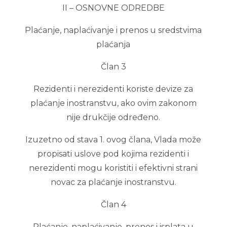
II – OSNOVNE ODREDBE
Plaćanje, naplaćivanje i prenos u sredstvima
plaćanja
Član 3
Rezidenti i nerezidenti koriste devize za
plaćanje inostranstvu, ako ovim zakonom
nije drukčije određeno.
Izuzetno od stava 1. ovog člana, Vlada može
propisati uslove pod kojima rezidenti i
nerezidenti mogu koristiti i efektivni strani
novac za plaćanje inostranstvu.
Član 4
Plaćanje, naplaćivanje, prenos i isplata u