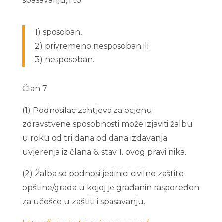
spasavanju, i to:
1) sposoban,
2) privremeno nesposoban ili
3) nesposoban.
Član 7
(1) Podnosilac zahtjeva za ocjenu
zdravstvene sposobnosti može izjaviti žalbu
u roku od tri dana od dana izdavanja
uvjerenja iz člana 6. stav 1. ovog pravilnika.
(2) Žalba se podnosi jedinici civilne zaštite
opštine/grada u kojoj je građanin raspoređen
za učešće u zaštiti i spasavanju.