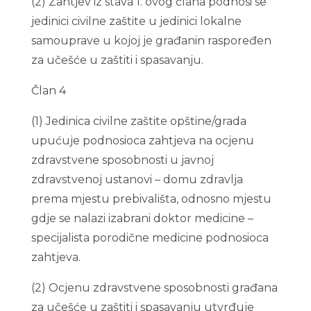
(2) Zahtjev iz stava 1. ovog člana podnosi se
jedinici civilne zaštite u jedinici lokalne
samouprave u kojoj je građanin raspoređen
za učešće u zaštiti i spasavanju.
Član 4
(1) Jedinica civilne zaštite opštine/grada
upućuje podnosioca zahtjeva na ocjenu
zdravstvene sposobnosti u javnoj
zdravstvenoj ustanovi – domu zdravlja
prema mjestu prebivališta, odnosno mjestu
gdje se nalazi izabrani doktor medicine –
specijalista porodične medicine podnosioca
zahtjeva.
(2) Ocjenu zdravstvene sposobnosti građana
za učešće u zaštiti i spasavanju utvrđuje