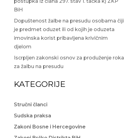
postupka iz člana 297. stav 1. tačka k) ZKP
BiH
Dopuštenost žalbe na presudu osobama čiji
je predmet oduzet ili od kojih je oduzeta
imovinska korist pribavljena krivičnim
djelom
Iscrpljen zakonski osnov za produženje roka
za žalbu na presudu
KATEGORIJE
Stručni članci
Sudska praksa
Zakoni Bosne i Hercegovine
Zakoni Brčko Distrikta BiH