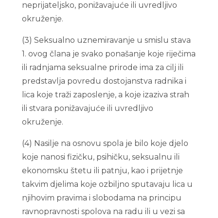
neprijateljsko, ponižavajuće ili uvredljivo
okruženje.
(3) Seksualno uznemiravanje u smislu stava
1. ovog člana je svako ponašanje koje riječima
ili radnjama seksualne prirode ima za cilj ili
predstavlja povredu dostojanstva radnika i
lica koje traži zaposlenje, a koje izaziva strah
ili stvara ponižavajuće ili uvredljivo
okruženje.
(4) Nasilje na osnovu spola je bilo koje djelo
koje nanosi fizičku, psihičku, seksualnu ili
ekonomsku štetu ili patnju, kao i prijetnje
takvim djelima koje ozbiljno sputavaju lica u
njihovim pravima i slobodama na principu
ravnopravnosti spolova na radu ili u vezi sa