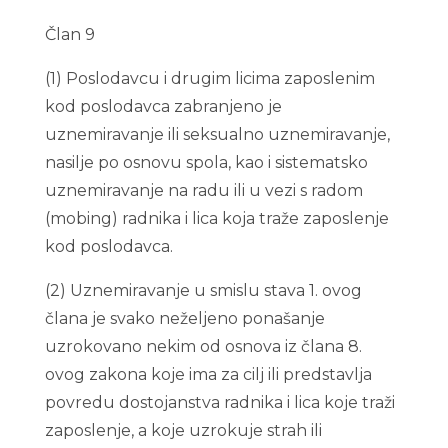
Član 9
(1) Poslodavcu i drugim licima zaposlenim
kod poslodavca zabranjeno je
uznemiravanje ili seksualno uznemiravanje,
nasilje po osnovu spola, kao i sistematsko
uznemiravanje na radu ili u vezi s radom
(mobing) radnika i lica koja traže zaposlenje
kod poslodavca.
(2) Uznemiravanje u smislu stava 1. ovog
člana je svako neželjeno ponašanje
uzrokovano nekim od osnova iz člana 8.
ovog zakona koje ima za cilj ili predstavlja
povredu dostojanstva radnika i lica koje traži
zaposlenje, a koje uzrokuje strah ili