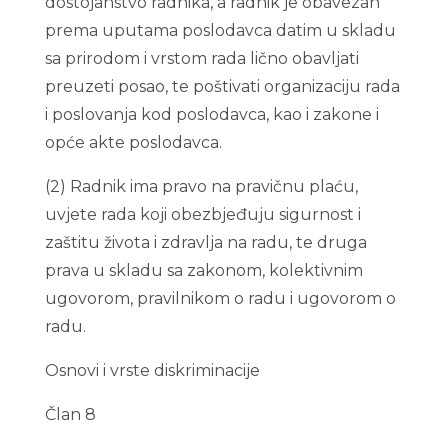
dostojanstvo radnika, a radnik je obavezan
prema uputama poslodavca datim u skladu
sa prirodom i vrstom rada lično obavljati
preuzeti posao, te poštivati organizaciju rada
i poslovanja kod poslodavca, kao i zakone i
opće akte poslodavca.
(2) Radnik ima pravo na pravičnu plaću,
uvjete rada koji obezbjeđuju sigurnost i
zaštitu života i zdravlja na radu, te druga
prava u skladu sa zakonom, kolektivnim
ugovorom, pravilnikom o radu i ugovorom o
radu.
Osnovi i vrste diskriminacije
Član 8