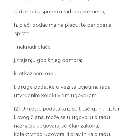
g. dužini i rasporedu radnog vremena;
h. plaći, dodacima na plaću, te periodima
isplate;
i. naknadi plaće;
j. trajanju godišnjeg odmora;
k. otkaznom roku
l. druge podatke u vezi sa uvjetima rada
utvrđenim kolektivnim ugovorom.
(2) Umjesto podataka iz st. 1. tač. g., h., i., j., k. i
l. ovog člana, može se u ugovoru o radu
naznačiti odgovarajući član zakona,
kolektivnog ugovora ili pravilnika o radu,