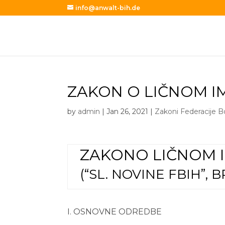
info@anwalt-bih.de
ZAKON O LIČNOM I
by
admin
|
Jan 26, 2021
|
Zakoni Federacije 
ZAKON
O LIČNOM 
(“SL. NOVINE FBIH”, BR
I. OSNOVNE ODREDBE