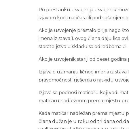
Po prestanku usvojenja usvojenik može u
izjavom kod matičara ili podnošenjem o
Ako je usvojenje prestalo prije nego što
imena iz stava 1. ovog člana daju lica 
starateljstva u skladu sa odredbama čl. 6
Ako je usvojenik stariji od deset godina
Izjava o uzimanju ličnog imena iz stava 
pravomoćnosti rješenja o raskidu usvoje
Izjava se podnosi matičaru koji vodi mat
matičaru nadležnom prema mjestu prebiva
Kada matičar nadležan prema mjestu prebi
člana dužan je u roku od tri dana od dana