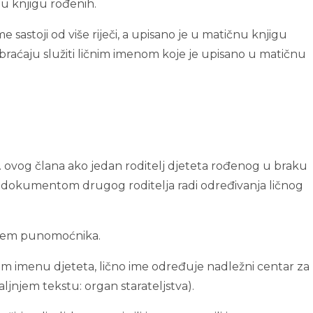
u knjigu rođenih.
zime sastoji od više riječi, a upisano je u matičnu knjigu
raćaju služiti ličnim imenom koje je upisano u matičnu
1. ovog člana ako jedan roditelj djeteta rođenog u braku
im dokumentom drugog roditelja radi određivanja ličnog
putem punomoćnika.
čnom imenu djeteta, lično ime određuje nadležni centar za
daljnjem tekstu: organ starateljstva).