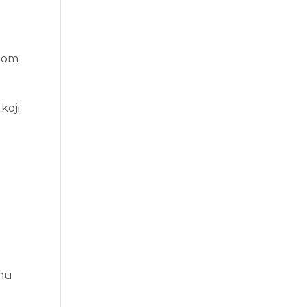
žnom
koji
enu
g