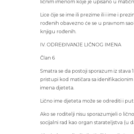
ličnim imenom koje je upisano u matičn
Lice čije se ime ili prezime ili i ime i pre
rođenih obavezno će se u pravnom saob
knjigu rođenih.
IV. ODREĐIVANJE LIČNOG IMENA
Član 6
Smatra se da postoji sporazum iz stava 
pristupi kod matičara sa idenifikacion
imena djeteta.
Lično ime djeteta može se odrediti i 
Ako se roditelji nisu sporazumjeli o li
socijalni rad kao organ starateljstva (u 