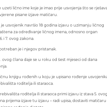
zeti lično ime koje je imao prije usvojenja što se rješav
vjerene pisane izjave matičaru.
 je usvojenik navršio 18 godina izjavu o uzimanju ličnog
ovlaštena za određivanje ličnog imena, odnosno organ
. i 7. ovog zakona.
 potreban je i njegov pristanak.
1. ovog člana daje se u roku od šest mjeseci od dana
nja.
ičnu knjigu rođenih u koju je upisano rođenje usvojenika 
lišta roditelja ili staraoca.
vališta roditelja ili staraoca primi izjavu iz stava 5. ovo
 prijema izjave tu izjavu – radi upisa, dostaviti matičaru 