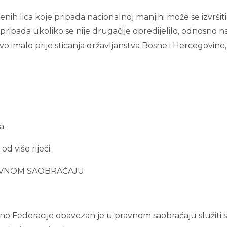
nih lica koje pripada nacionalnoj manjini može se izvršiti
pripada ukoliko se nije drugačije opredijelilo, odnosno n
stvo imalo prije sticanja državljanstva Bosne i Hercegovine,
a.
d više riječi.
RAVNOM SAOBRAĆAJU
no Federacije obavezan je u pravnom saobraćaju služiti 