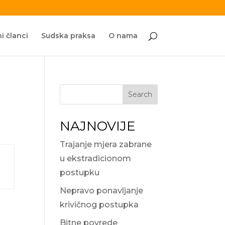
i članci
Sudska praksa
O nama
Search
NAJNOVIJE
Trajanje mjera zabrane
u ekstradicionom
postupku
Nepravo ponavljanje
krivičnog postupka
Bitne povrede