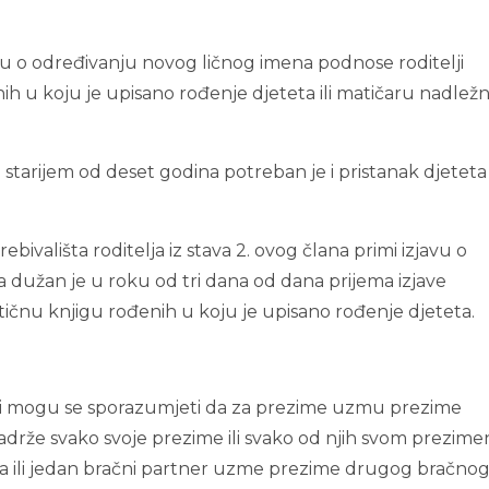
javu o određivanju novog ličnog imena podnose roditelji
nih u koju je upisano rođenje djeteta ili matičaru nadle
starijem od deset godina potreban je i pristanak djeteta 
vališta roditelja iz stava 2. ovog člana primi izjavu o
 dužan je u roku od tri dana od dana prijema izjave
atičnu knjigu rođenih u koju je upisano rođenje djeteta.
eri mogu se sporazumjeti da za prezime uzmu prezime
zadrže svako svoje prezime ili svako od njih svom prezim
 ili jedan bračni partner uzme prezime drugog bračno