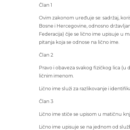
Član 1
Ovim zakonom uređuje se: sadržaj, kori
Bosne i Hercegovine, odnosno državljan
Federacija) čije se lično ime upisuje u
pitanja koja se odnose na lično ime.
Član 2
Pravo i obaveza svakog fizičkog lica (u da
ličnim imenom.
Lično ime služi za razlikovanje i identifika
Član 3
Lično ime stiče se upisom u matičnu kn
Lično ime upisuje se na jednom od služb