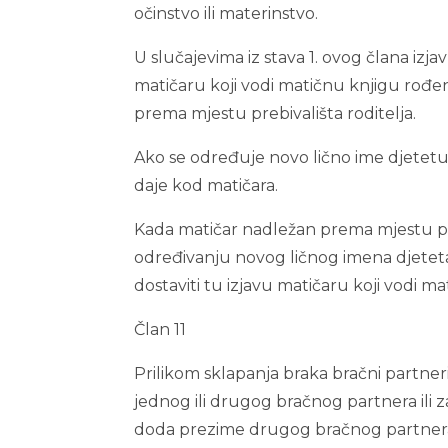
očinstvo ili materinstvo.
U slučajevima iz stava 1. ovog člana iz
matičaru koji vodi matičnu knjigu rođe
prema mjestu prebivališta roditelja.
Ako se određuje novo lično ime djetetu 
daje kod matičara.
Kada matičar nadležan prema mjestu prebi
određivanju novog ličnog imena djeteta
dostaviti tu izjavu matičaru koji vodi m
Član 11
Prilikom sklapanja braka bračni partn
jednog ili drugog bračnog partnera ili 
doda prezime drugog bračnog partnera