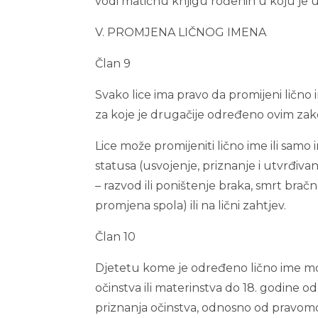
vodi matičnu knjigu rođenih u koju je 
V. PROMJENA LIČNOG IMENA
Član 9
Svako lice ima pravo da promijeni lično
za koje je drugačije određeno ovim za
Lice može promijeniti lično ime ili sam
statusa (usvojenje, priznanje i utvrđiva
– razvod ili poništenje braka, smrt bra
promjena spola) ili na lični zahtjev.
Član 10
Djetetu kome je određeno lično ime može
očinstva ili materinstva do 18. godine o
priznanja očinstva, odnosno od pravom