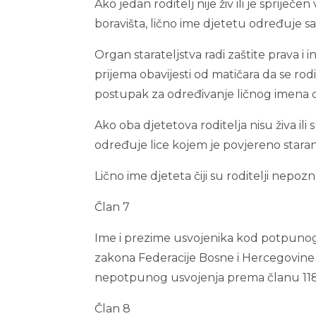
Ako jedan roditelj nije živ ili je spriječen
boravišta, lično ime djetetu određuje sa
Organ starateljstva radi zaštite prava i
prijema obavijesti od matičara da se ro
postupak za određivanje ličnog imena d
Ako oba djetetova roditelja nisu živa ili
određuje lice kojem je povjereno staran
Lično ime djeteta čiji su roditelji nepoz
Član 7
Ime i prezime usvojenika kod potpunog
zakona Federacije Bosne i Hercegovine (
nepotpunog usvojenja prema članu 118
Član 8