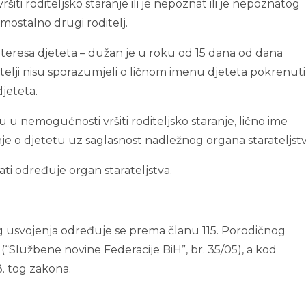
 vršiti roditeljsko staranje ili je nepoznat ili je nepoznatog
mostalno drugi roditelj.
 interesa djeteta – dužan je u roku od 15 dana od dana
ditelji nisu sporazumjeli o ličnom imenu djeteta pokrenuti
jeteta.
 su u nemogućnosti vršiti roditeljsko staranje, lično ime
je o djetetu uz saglasnost nadležnog organa starateljstv
nati određuje organ starateljstva.
 usvojenja određuje se prema članu 115. Porodičnog
“Službene novine Federacije BiH”, br. 35/05), a kod
. tog zakona.