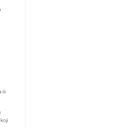
a
ili
g
koji