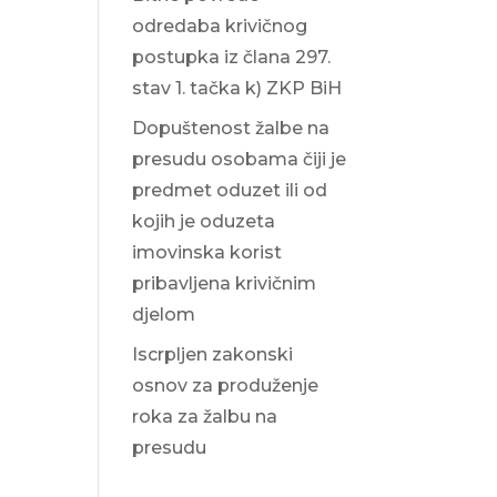
odredaba krivičnog
postupka iz člana 297.
stav 1. tačka k) ZKP BiH
Dopuštenost žalbe na
presudu osobama čiji je
predmet oduzet ili od
kojih je oduzeta
imovinska korist
pribavljena krivičnim
djelom
Iscrpljen zakonski
osnov za produženje
roka za žalbu na
presudu