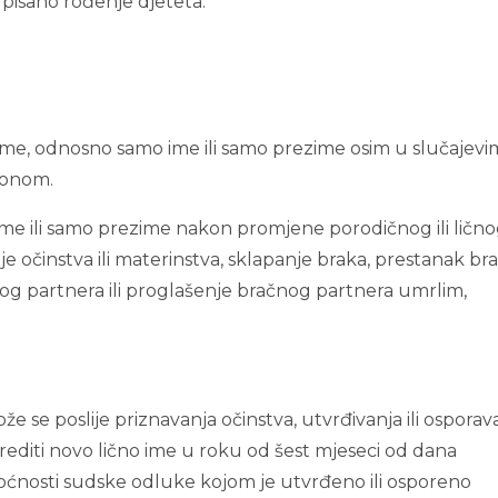
upisano rođenje djeteta.
 ime, odnosno samo ime ili samo prezime osim u slučajev
konom.
o ime ili samo prezime nakon promjene porodičnog ili ličn
nje očinstva ili materinstva, sklapanje braka, prestanak br
čnog partnera ili proglašenje bračnog partnera umrlim,
 se poslije priznavanja očinstva, utvrđivanja ili osporav
drediti novo lično ime u roku od šest mjeseci od dana
oćnosti sudske odluke kojom je utvrđeno ili osporeno